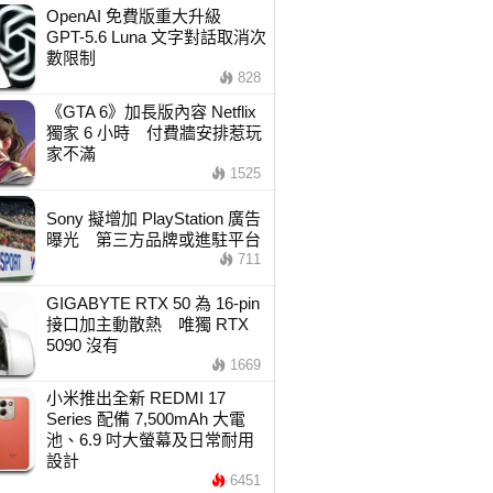
OpenAI 免費版重大升級
GPT-5.6 Luna 文字對話取消次
數限制
828
《GTA 6》加長版內容 Netflix
獨家 6 小時 付費牆安排惹玩
家不滿
1525
Sony 擬增加 PlayStation 廣告
曝光 第三方品牌或進駐平台
711
GIGABYTE RTX 50 為 16-pin
接口加主動散熱 唯獨 RTX
5090 沒有
1669
小米推出全新 REDMI 17
Series 配備 7,500mAh 大電
池、6.9 吋大螢幕及日常耐用
設計
6451