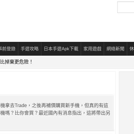
搜
尋
事前登錄
手遊攻略
日本手遊Apk下載
家用遊戲
網絡新聞
休
比掉棄更危險！
機拿去Trade，之後再補價購買新手機，但真的有這
手機嗎？比你會買？最近國內有消息指出，這將帶出另