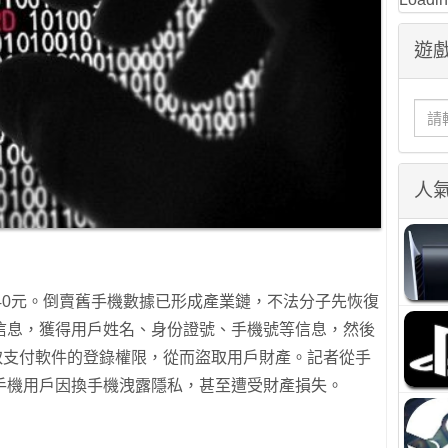
遊戲
人
40元。倒賣舊手機數據已形成產業鏈，不法分子先恢復
信息，獲得用戶姓名、身份證號、手機號等信息，然後
取支付軟件的登錄權限，從而盜取用戶財產。記者從手
手機用戶因換手機洩露隱私，甚至遭受財產損失。