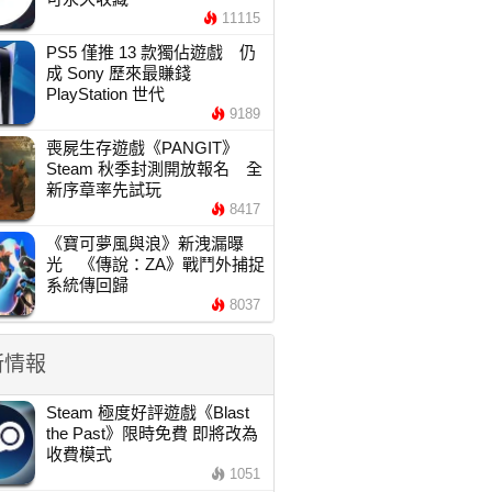
11115
PS5 僅推 13 款獨佔遊戲 仍
成 Sony 歷來最賺錢
PlayStation 世代
9189
喪屍生存遊戲《PANGIT》
Steam 秋季封測開放報名 全
新序章率先試玩
8417
《寶可夢風與浪》新洩漏曝
光 《傳說：ZA》戰鬥外捕捉
系統傳回歸
8037
新情報
Steam 極度好評遊戲《Blast
the Past》限時免費 即將改為
收費模式
1051