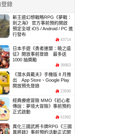
前登錄
新王道幻想戰略RPG《夢戰：
劍之海》 官方事前預約開啟
預定全球 iOS / Android / PC 進
行發布
43714
日本手遊《勇者連盟：曉之遠
征》開放事前登錄 最多送
1000 抽獎勵
38963
《潛水員戴夫》手機版 8 月推
出 App Store、Google Play
開放預先登錄
23590
經典療癒冒險 MMO《初心者
傳說：夢境大冒險》事前預約
正式啟動
61992
異化三國武將卡牌RPG《三國
異將錄》事前預約活動正式開