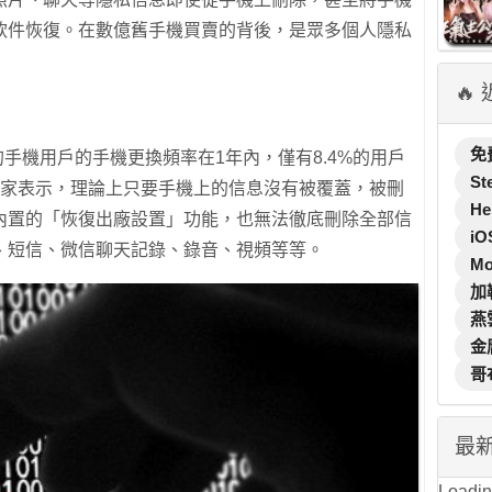
軟件恢復。在數億舊手機買賣的背後，是眾多個人隱私
🔥
免
的手機用戶的手機更換頻率在1年內，僅有8.4%的用戶
St
專家表示，理論上只要手機上的信息沒有被覆蓋，被刪
He
內置的「恢復出廠設置」功能，也無法徹底刪除全部信
iO
、短信、微信聊天記錄、錄音、視頻等等。
M
加
燕
金
哥
最
Loading