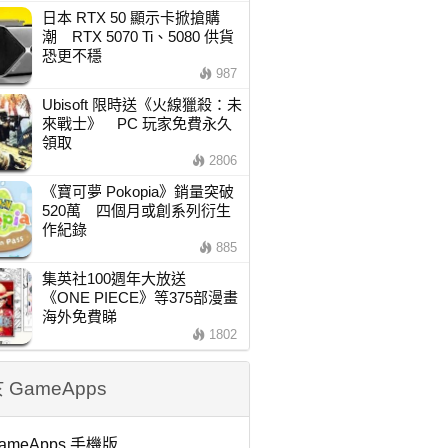
日本 RTX 50 顯示卡掀搶購
潮 RTX 5070 Ti、5080 供貨
恐更不穩
987
Ubisoft 限時送《火線獵殺：未
來戰士》 PC 玩家免費永久
領取
2806
《寶可夢 Pokopia》銷量突破
520萬 四個月或創系列衍生
作紀錄
885
集英社100週年大放送
《ONE PIECE》等375部漫畫
海外免費睇
1802
 GameApps
ameApps 手機版