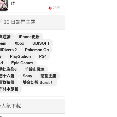
啟
28651
 近 30 日熱門主題
費遊戲
iPhone更新
eam
Xbox
UBISOFT
llDivers 2
Pokemon Go
S
PlayStation
PS4
od
Epic Games
勒比海盜6
羊蹄山戰鬼
雲十六聲
Sony
慾望王座
庸群俠傳
雙穹幻想 Burst！
布林水族箱
新人氣下載
...