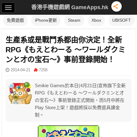
香港手機遊戲網 GameApps.hk
免費遊戲
iPhone更新
Steam
Xbox
UBISOFT
生產系或是戰鬥系都由你決定！全新
RPG《もえとわーる ～ワールダクミ
ンと才の宝石～》事前登錄開始！
2014-04-21
7258
Smikie Games於本日(4月21日)宣佈旗下全新
RPG《もえとわーる ～ワールダクミンと才
の宝石～》事前登錄正式開始，而5月中將在
Play Store上架！遊戲將採以免費道具課金
制。