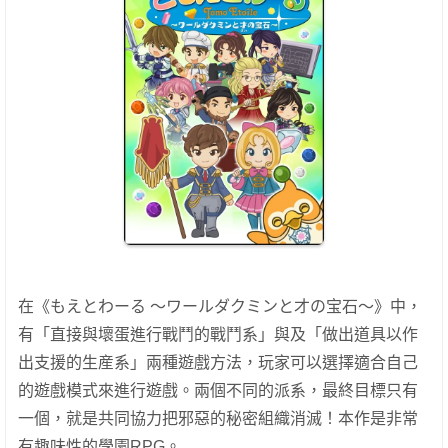
在《もえとわーる ～ワールダクミンと才の宝石～》中，
有「直接與壞蛋進行戰鬥的戰鬥系」與及「做出道具以作
出支援的生産系」兩種遊戲方法，玩家可以選擇適合自己
的遊戲模式來進行遊戲。兩個不同的派系，最終目標只有
一個，就是共同協力把邪惡的秘密組織消滅！本作是非常
有趣味性的學園RPG。