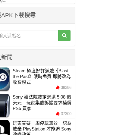
APK下載搜尋
氣新聞
Steam 極度好評遊戲《Blast
the Past》限時免費 即將改為
收費模式
39396
Sony 獲法院裁定退還 5.08 億
美元 玩家集體訴訟要求補償
PS5 買家
37300
玩家質疑一周停玩無效 認為
放棄 PlayStation 才能迫 Sony
改變政策