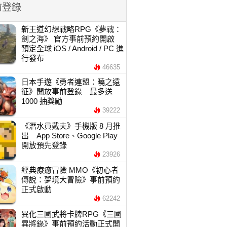
前登錄
新王道幻想戰略RPG《夢戰：
劍之海》 官方事前預約開啟
預定全球 iOS / Android / PC 進
行發布
46635
日本手遊《勇者連盟：曉之遠
征》開放事前登錄 最多送
1000 抽獎勵
39222
《潛水員戴夫》手機版 8 月推
出 App Store、Google Play
開放預先登錄
23926
經典療癒冒險 MMO《初心者
傳說：夢境大冒險》事前預約
正式啟動
62242
異化三國武將卡牌RPG《三國
異將錄》事前預約活動正式開