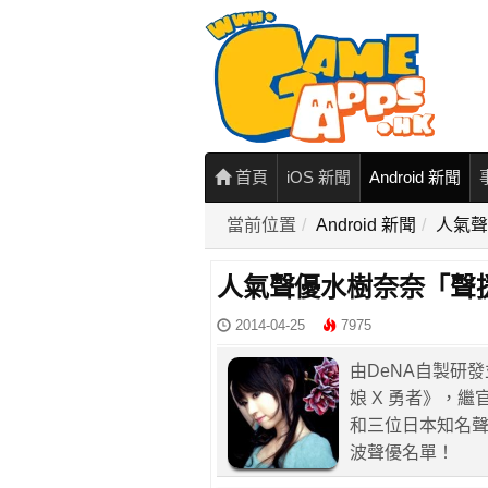
首頁
iOS 新聞
Android 新聞
當前位置
Android 新聞
人氣聲
人氣聲優水樹奈奈「聲援
2014-04-25
7975
由DeNA自製研
娘 X 勇者》，
和三位日本知名聲
波聲優名單！