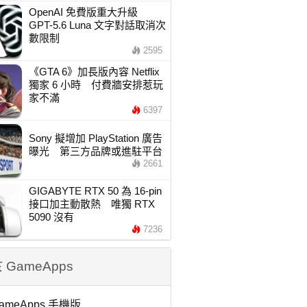
OpenAI 免費版重大升級
GPT-5.6 Luna 文字對話取消次
數限制
2595
《GTA 6》加長版內容 Netflix
獨家 6 小時 付費牆安排惹玩
家不滿
6397
Sony 擬增加 PlayStation 廣告
曝光 第三方品牌或進駐平台
2661
GIGABYTE RTX 50 為 16-pin
接口加主動散熱 唯獨 RTX
5090 沒有
7236
 GameApps
ameApps 手機版