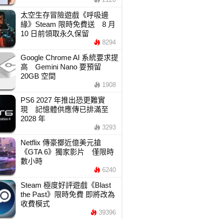
太空生存冒險遊戲《呼吸邊
緣》Steam 限時免費送 8 月
10 日前領取永久保留
8294
Google Chrome AI 系統要求提
高 Gemini Nano 要預留
20GB 空間
1908
PS6 2027 年推出恐更難實
現 記憶體供應傳已排滿至
2028 年
3293
Netflix 傳豪擲近億美元搶
《GTA 6》獨家影片 僅限時
數小時
6240
Steam 極度好評遊戲《Blast
the Past》限時免費 即將改為
收費模式
39396