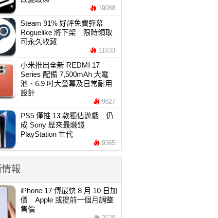
19088
Steam 91% 好評免費彈幕
Roguelike 將下架 限時領取
可永久收藏
11633
小米推出全新 REDMI 17
Series 配備 7,500mAh 大電
池、6.9 吋大螢幕及日常耐用
設計
9827
PS5 僅推 13 款獨佔遊戲 仍
成 Sony 歷來最賺錢
PlayStation 世代
9365
新情報
iPhone 17 傳最快 8 月 10 日加
價 Apple 或提前一個月調整
售價
2120