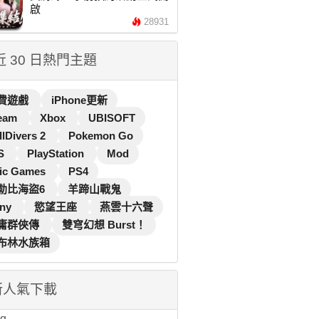
啟
28931
 近 30 日熱門主題
費遊戲
iPhone更新
eam
Xbox
UBISOFT
llDivers 2
Pokemon Go
S
PlayStation
Mod
ic Games
PS4
勒比海盜6
羊蹄山戰鬼
ny
慾望王座
燕雲十六聲
庸群俠傳
雙穹幻想 Burst！
布林水族箱
新人氣下載
...