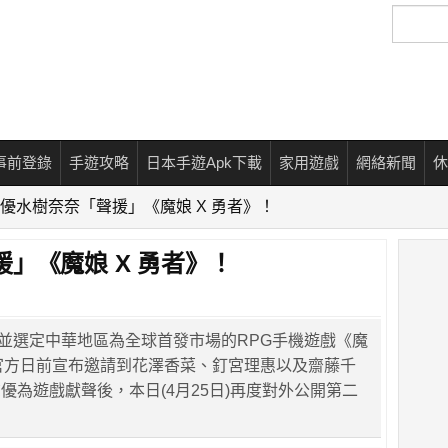
搜
尋
事前登錄
手遊攻略
日本手遊Apk下載
家用遊戲
網絡新聞
休
優水樹奈奈「聲援」《魔娘 X 勇者》！
」《魔娘 X 勇者》！
發並選定中華地區為全球首發市場的RPG手機遊戲《魔
繼官方日前宣布邀請到花澤香菜、釘宮理惠以及齋藤千
優為遊戲獻聲後，本日(4月25日)再度對外公開第二