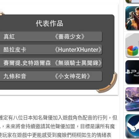
已確定有八位日本知名聲優加入遊戲角色配音的行列，但
色，未來將會持續邀請其他聲優加盟，目標是讓所有魔
使玩家在遊戲中更能感受到魔娘們栩栩如生的情緒表