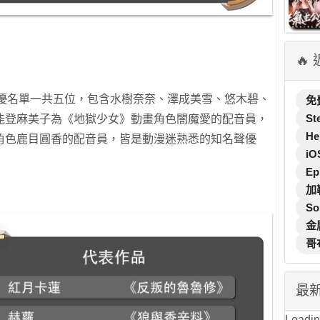
🔥
聲優名單一共五位，包含水樹奈奈、澤成美雪、悠木碧、
免
St
能登麻美子為《地獄少女》動畫角色闇魔愛的配音員，
He
角色鹿目圓香的配音員，皆是動漫迷熟悉的知名聲優
iO
Ep
加
So
金
哥
最
Loading