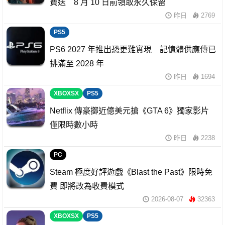
費送 8 月 10 日前領取永久保留
昨日
2769
PS5
PS6 2027 年推出恐更難實現 記憶體供應傳已
排滿至 2028 年
昨日
1694
XBOXSX
PS5
Netflix 傳豪擲近億美元搶《GTA 6》獨家影片
僅限時數小時
昨日
2238
PC
Steam 極度好評遊戲《Blast the Past》限時免
費 即將改為收費模式
2026-08-07
32363
XBOXSX
PS5