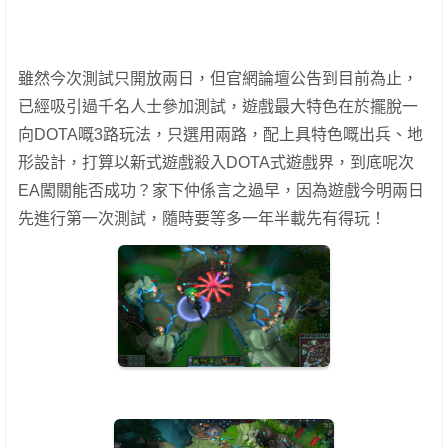
雖然今次測試只開放兩日，但官網論壇公告到目前為止，
已經吸引過千名人士參加測試，遊戲最大特色在於擺脫一
向DOTA嘅3路玩法，只選用兩路，配上具特色嘅出兵、地
形設計，打算以新式遊戲殺入DOTA式遊戲界，到底呢次
EA闖關能否成功？家下仲係言之過早，因為遊戲今明兩日
先進行第一次測試，隨時要等多一年半載先有得玩！