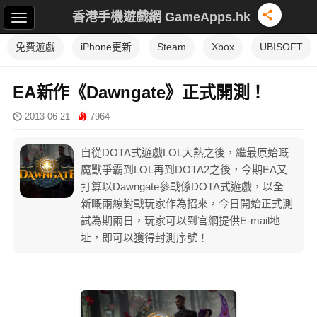
香港手機遊戲網 GameApps.hk
免費遊戲
iPhone更新
Steam
Xbox
UBISOFT
EA新作《Dawngate》正式開測！
2013-06-21
7964
自從DOTA式遊戲LOL大熱之後，繼最原始嘅
魔獸爭霸到LOL再到DOTA2之後，今期EA又
打算以Dawngate參戰係DOTA式遊戲，以全
新嘅兩線對戰玩家作為招來，今日開始正式測
試為期兩日，玩家可以到官網提供E-mail地
址，即可以獲得封測序號！