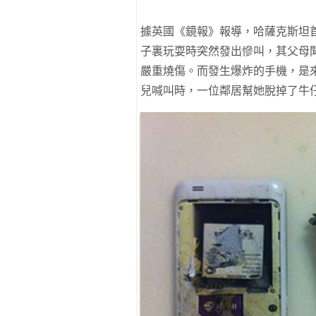
據英國《鏡報》報導，哈薩克斯坦首都阿
子裏玩耍時突然發出慘叫，其父母
嚴重燒傷。而發生爆炸的手機，是來自三星的
兒喊叫時，一位鄰居幫她脫掉了牛