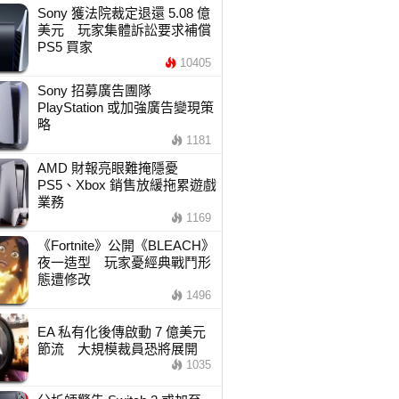
Sony 獲法院裁定退還 5.08 億
美元 玩家集體訴訟要求補償
PS5 買家
10405
Sony 招募廣告團隊
PlayStation 或加強廣告變現策
略
1181
AMD 財報亮眼難掩隱憂
PS5、Xbox 銷售放緩拖累遊戲
業務
1169
《Fortnite》公開《BLEACH》
夜一造型 玩家憂經典戰鬥形
態遭修改
1496
EA 私有化後傳啟動 7 億美元
節流 大規模裁員恐將展開
1035