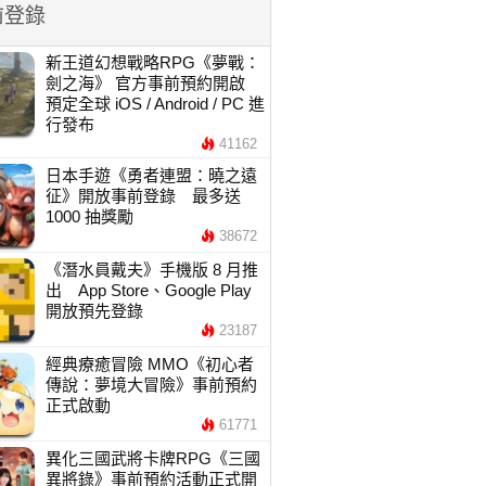
前登錄
新王道幻想戰略RPG《夢戰：
劍之海》 官方事前預約開啟
預定全球 iOS / Android / PC 進
行發布
41162
日本手遊《勇者連盟：曉之遠
征》開放事前登錄 最多送
1000 抽獎勵
38672
《潛水員戴夫》手機版 8 月推
出 App Store、Google Play
開放預先登錄
23187
經典療癒冒險 MMO《初心者
傳說：夢境大冒險》事前預約
正式啟動
61771
異化三國武將卡牌RPG《三國
異將錄》事前預約活動正式開