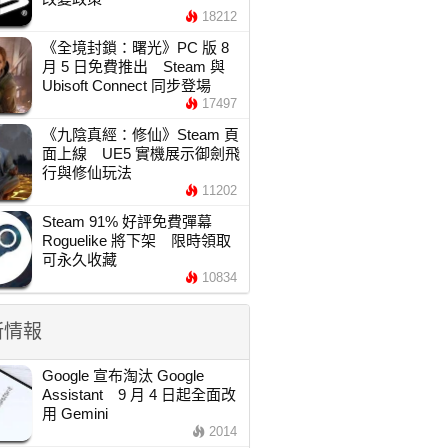
18212
《全境封鎖：曙光》PC 版 8
月 5 日免費推出 Steam 與
Ubisoft Connect 同步登場
17497
《九陰真經：修仙》Steam 頁
面上線 UE5 實機展示御劍飛
行與修仙玩法
11202
Steam 91% 好評免費彈幕
Roguelike 將下架 限時領取
可永久收藏
10834
新情報
Google 宣布淘汰 Google
Assistant 9 月 4 日起全面改
用 Gemini
2014