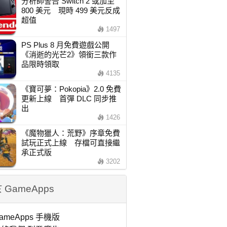
分析師警告 Switch 2 或加至
800 美元 現時 499 美元反成
超值
1497
PS Plus 8 月免費遊戲公開
《消逝的光芒2》領銜三款作
品限時領取
4135
《寶可夢：Pokopia》2.0 免費
更新上線 首彈 DLC 同步推
出
1426
《魔物獵人：荒野》序章免費
試玩正式上線 存檔可直接繼
承正式版
3202
 GameApps
ameApps 手機版