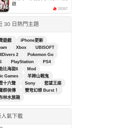
啟
28397
 近 30 日熱門主題
費遊戲
iPhone更新
eam
Xbox
UBISOFT
llDivers 2
Pokemon Go
S
PlayStation
PS4
勒比海盜6
Mod
ic Games
羊蹄山戰鬼
雲十六聲
Sony
慾望王座
庸群俠傳
雙穹幻想 Burst！
布林水族箱
新人氣下載
...