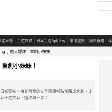
搜
尋
事前登錄
手遊攻略
日本手遊Apk下載
家用遊戲
網絡新聞
休
sung 手機大爆炸！重創小妹妹！
炸！重創小妹妹！
活日漸緊密，由此引發的安全隱患卻時常釀成悲劇，比
聞就不絕於耳，這次是三星！