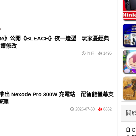
tnite》公開《BLEACH》夜一造型 玩家憂經典
態遭修改
昨日
1496
n 推出 Nexode Pro 300W 充電站 配智能螢幕支
 管理
2026-07-30
8832
關於
G