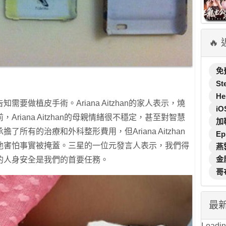
🔥
免
St
He
要做植皮手術。Ariana Aitzhan的家人表示，燒
iO
riana Aitzhan的母親情緒很不穩定，甚至對智慧
加
所有的治療和外科整形費用，但Ariana Aitzhan
Ep
他害怕事實被掩蓋。三星的一位元發言人表示，我們得
燕
金
的人身安全是我們的首要任務。
哥
最
Loading