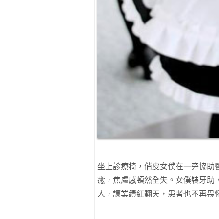
坐上診療椅，俏皮女僕在一旁協助
癒，焦慮感頓然全失。女僕裝牙助，
人，讓業績紅翻天，患者也不再畏