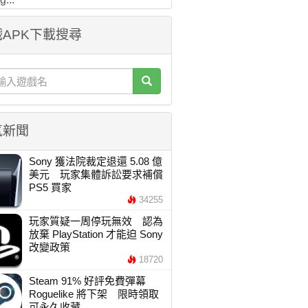
APK下載搜尋
氣新聞
Sony 獲法院裁定退還 5.08 億
美元 玩家集體訴訟要求補償
PS5 買家
34255
玩家質疑一周停玩無效 認為
放棄 PlayStation 才能迫 Sony
改變政策
18720
Steam 91% 好評免費彈幕
Roguelike 將下架 限時領取
可永久收藏