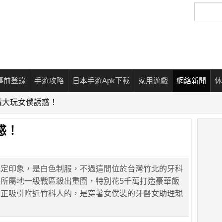
搜
尋
事前登錄
手遊攻略
日本手遊Apk下載
家用遊戲
網絡新聞
休
績大玩女僕誘惑！
惑！
既定印象，是白色制服，不過這間位於台灣竹北的牙科
所屬地一級戰區殺出重圍，特別花5千萬打造豪華飯
真正吸引附近竹科人的，是穿著女僕裝的牙醫女助理親