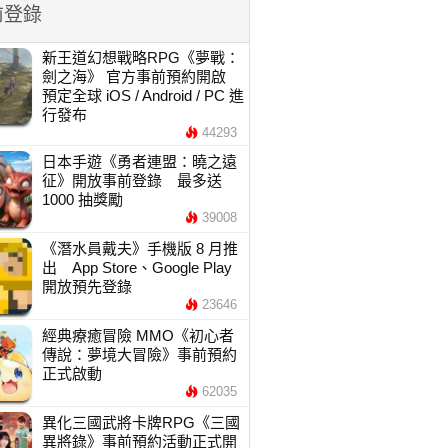
前登錄
新王道幻想戰略RPG《夢戰：
劍之海》 官方事前預約開啟
預定全球 iOS / Android / PC 進
行發布
44293
日本手遊《勇者連盟：曉之遠
征》開放事前登錄 最多送
1000 抽獎勵
39008
《潛水員戴夫》手機版 8 月推
出 App Store、Google Play
開放預先登錄
23646
經典療癒冒險 MMO《初心者
傳說：夢境大冒險》事前預約
正式啟動
62035
異化三國武將卡牌RPG《三國
異將錄》事前預約活動正式開