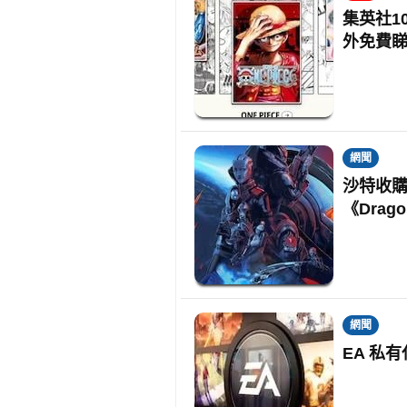
集英社1
外免費
網聞
沙特收購後
《Drago
網聞
EA 私