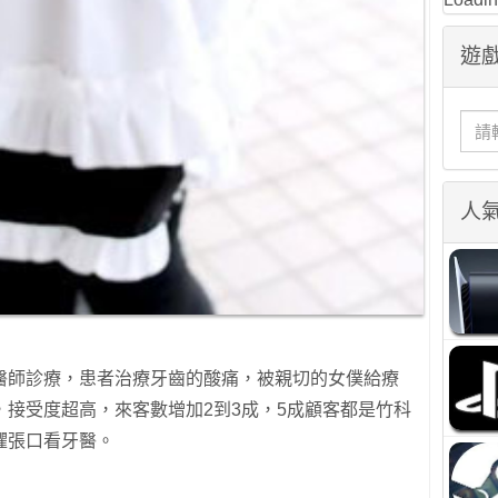
遊戲
人
醫師診療，患者治療牙齒的酸痛，被親切的女僕給療
接受度超高，來客數增加2到3成，5成顧客都是竹科
懼張口看牙醫。