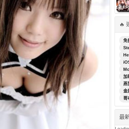
🔥
免
St
He
iO
M
加
燕
金
哥
最
Loading