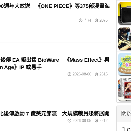
00週年大放送 《ONE PIECE》等375部漫畫海
睇
昨日
2076
傳 EA 擬出售 BioWare 《Mass Effect》與
n Age》IP 或易手
2026-08-06
2315
關於
有化後傳啟動 7 億美元節流 大規模裁員恐將展開
2026-08-05
2212
G