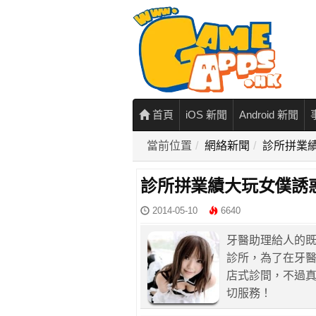
首頁
iOS 新聞
Android 新聞
當前位置
網絡新聞
診所拼業
診所拼業績大玩女僕誘
2014-05-10
6640
牙醫助理給人的
診所，為了在牙醫
店式診間，不過
切服務！