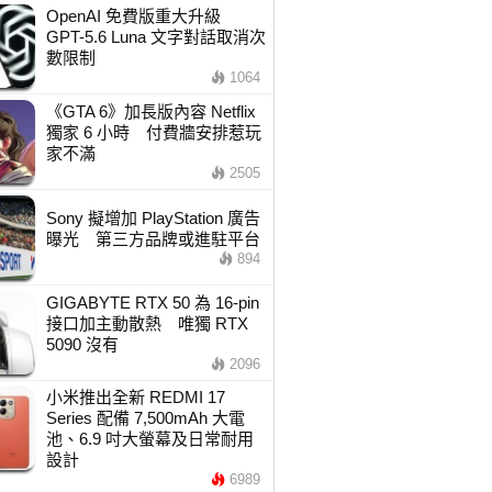
OpenAI 免費版重大升級
GPT-5.6 Luna 文字對話取消次
數限制
1064
《GTA 6》加長版內容 Netflix
獨家 6 小時 付費牆安排惹玩
家不滿
2505
Sony 擬增加 PlayStation 廣告
曝光 第三方品牌或進駐平台
894
GIGABYTE RTX 50 為 16-pin
接口加主動散熱 唯獨 RTX
5090 沒有
2096
小米推出全新 REDMI 17
Series 配備 7,500mAh 大電
池、6.9 吋大螢幕及日常耐用
設計
6989