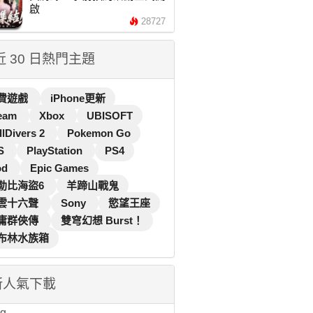
啟
28727
 近 30 日熱門主題
費遊戲
iPhone更新
eam
Xbox
UBISOFT
llDivers 2
Pokemon Go
S
PlayStation
PS4
od
Epic Games
勒比海盜6
羊蹄山戰鬼
雲十六聲
Sony
慾望王座
庸群俠傳
雙穹幻想 Burst！
布林水族箱
新人氣下載
...