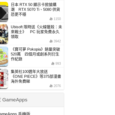
日本 RTX 50 顯示卡掀搶購
潮 RTX 5070 Ti、5080 供貨
恐更不穩
1150
Ubisoft 限時送《火線獵殺：未
來戰士》 PC 玩家免費永久
領取
3942
《寶可夢 Pokopia》銷量突破
520萬 四個月或創系列衍生
作紀錄
993
集英社100週年大放送
《ONE PIECE》等375部漫畫
海外免費睇
2076
 GameApps
ameApps 手機版