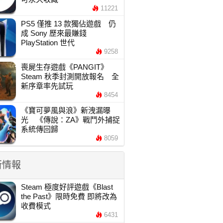
11221
PS5 僅推 13 款獨佔遊戲 仍
成 Sony 歷來最賺錢
PlayStation 世代
9258
喪屍生存遊戲《PANGIT》
Steam 秋季封測開放報名 全
新序章率先試玩
8454
《寶可夢風與浪》新洩漏曝
光 《傳說：ZA》戰鬥外捕捉
系統傳回歸
8059
新情報
Steam 極度好評遊戲《Blast
the Past》限時免費 即將改為
收費模式
6431