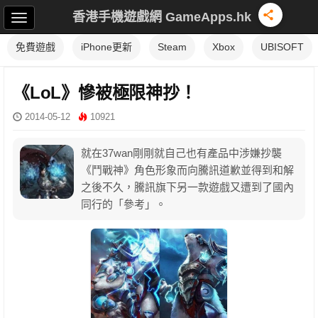
香港手機遊戲網 GameApps.hk
免費遊戲
iPhone更新
Steam
Xbox
UBISOFT
《LoL》慘被極限神抄！
2014-05-12
10921
就在37wan剛剛就自己也有產品中涉嫌抄襲
《鬥戰神》角色形象而向騰訊道歉並得到和解
之後不久，騰訊旗下另一款遊戲又遭到了國內
同行的「參考」。