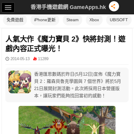
香港手機遊戲網 GameApps.hk
免費遊戲
iPhone更新
Steam
Xbox
UBISOFT
人氣大作《魔力寶貝 2》快將封測！遊
戲內容正式曝光！
2014-05-13
11289
香港匯思數碼於昨日(5月12日)宣佈《魔力寶
貝 2：羅森貝魯克學園與 7 個世界》將於5月
21日展開封測活動。此次將採用日本營運版
本，讓玩家們能夠找回當初的感動！