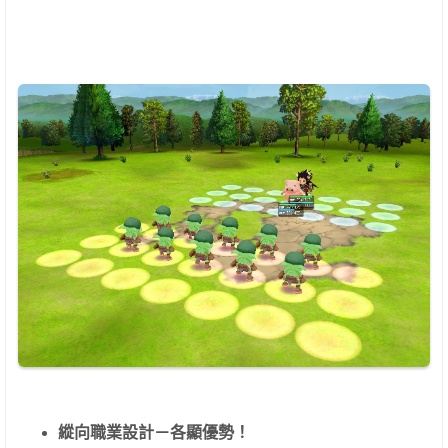
縱向職業設計－各顯優勢！