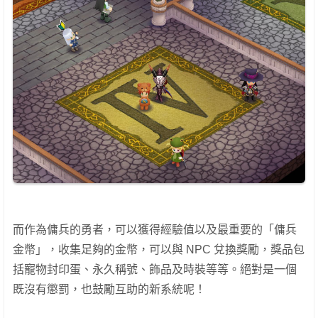
而作為傭兵的勇者，可以獲得經驗值以及最重要的「傭兵
金幣」，收集足夠的金幣，可以與 NPC 兌換獎勵，獎品包
括寵物封印蛋、永久稱號、飾品及時裝等等。絕對是一個
既沒有懲罰，也鼓勵互助的新系統呢！