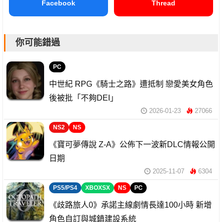
Facebook
Thread
你可能錯過
PC
中世紀 RPG《騎士之路》遭抵制 戀愛美女角色
後被批「不夠DEI」
2026-01-23
27066
NS2
NS
《寶可夢傳說 Z-A》公佈下一波新DLC情報公開
日期
2025-11-07
6304
PS5/PS4
XBOXSX
NS
PC
《歧路旅人0》承諾主線劇情長達100小時 新增
角色自訂與城鎮建設系統