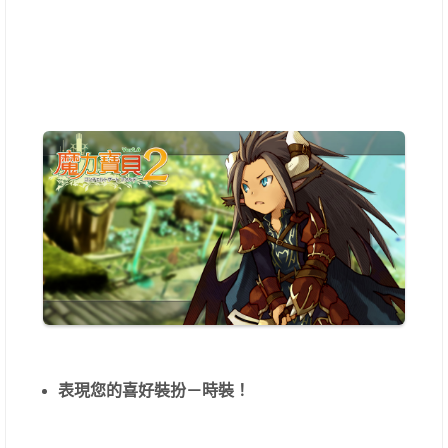
表現您的喜好裝扮－時裝！