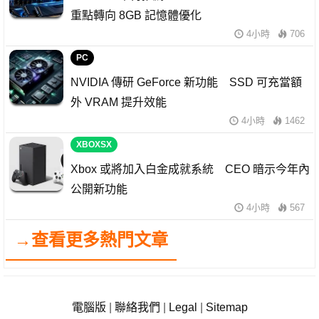
重點轉向 8GB 記憶體優化
4小時
706
PC
NVIDIA 傳研 GeForce 新功能 SSD 可充當額
外 VRAM 提升效能
4小時
1462
XBOXSX
Xbox 或將加入白金成就系統 CEO 暗示今年內
公開新功能
4小時
567
→查看更多熱門文章
電腦版
|
聯絡我們
|
Legal
|
Sitemap