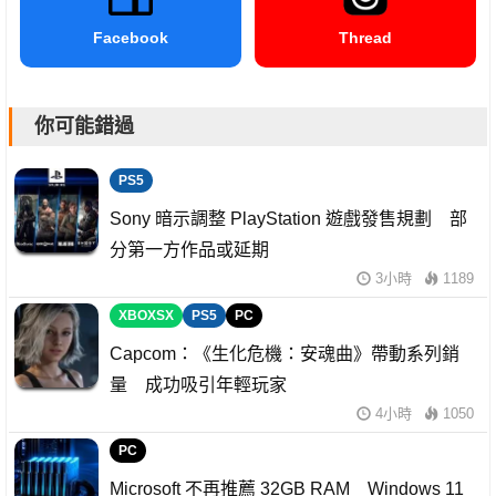
Facebook
Thread
你可能錯過
PS5
Sony 暗示調整 PlayStation 遊戲發售規劃 部
分第一方作品或延期
3小時
1189
XBOXSX
PS5
PC
Capcom：《生化危機：安魂曲》帶動系列銷
量 成功吸引年輕玩家
4小時
1050
PC
Microsoft 不再推薦 32GB RAM Windows 11