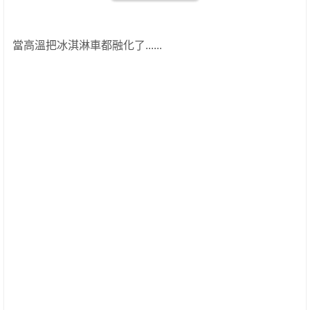
當高溫把冰淇淋車都融化了......