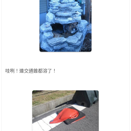
哇咧！連交通錐都溶了！