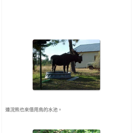
連浣熊也來借用鳥的水池。