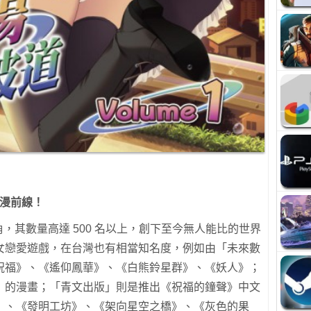
漫前線！
角，其數量高達 500 名以上，創下至今無人能比的世界
女戀愛遊戲，在台灣也有相當知名度，例如由「未來數
祝福》、《遙仰鳳華》、《白熊鈴星群》、《妖人》；
》的漫畫；「青文出版」則是推出《祝福的鐘聲》中文
》、《發明工坊》、《架向星空之橋》、《灰色的果