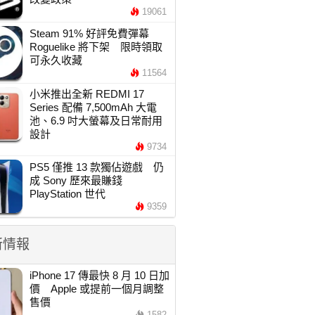
19061
Steam 91% 好評免費彈幕
Roguelike 將下架 限時領取
可永久收藏
11564
小米推出全新 REDMI 17
Series 配備 7,500mAh 大電
池、6.9 吋大螢幕及日常耐用
設計
9734
PS5 僅推 13 款獨佔遊戲 仍
成 Sony 歷來最賺錢
PlayStation 世代
9359
新情報
iPhone 17 傳最快 8 月 10 日加
價 Apple 或提前一個月調整
售價
1582