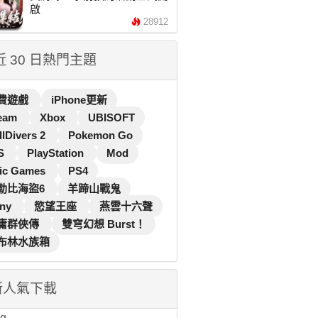
啟
28912
 近 30 日熱門主題
費遊戲
iPhone更新
eam
Xbox
UBISOFT
llDivers 2
Pokemon Go
S
PlayStation
Mod
ic Games
PS4
勒比海盜6
羊蹄山戰鬼
ny
慾望王座
燕雲十六聲
庸群俠傳
雙穹幻想 Burst！
布林水族箱
新人氣下載
...