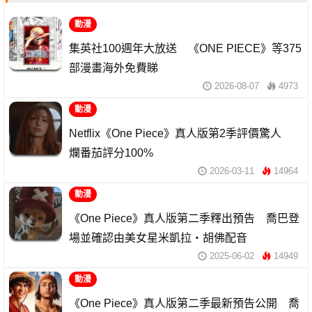
動漫
集英社100週年大放送 《ONE PIECE》等375
部漫畫海外免費睇
2026-08-07
4973
動漫
Netflix《One Piece》真人版第2季評價驚人
爛番茄評分100%
2026-03-11
14964
動漫
《One Piece》真人版第二季釋出預告 喬巴登
場並確認由美女星米凱拉・胡佛配音
2025-06-02
14949
動漫
《One Piece》真人版第二季最新預告公開 喬