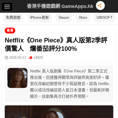
香港手機遊戲網 GameApps.hk
免費遊戲
iPhone更新
Steam
Xbox
UBISOFT
動漫
Netflix《One Piece》真人版第2季評
價驚人 爛番茄評分100%
2026-03-11
14829
Netflix 真人版劇集《One Piece》第二季正式
推出後，迅速獲得觀眾與評論界高度好評。儘
管在改編初期曾有不少質疑聲音，認為 Netflix
難以成功改編這部人氣日本漫畫，但最新評價
顯示，該劇集再次打破外界預期。