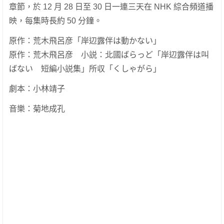
章節，於 12 月 28 日至 30 日一連三天在 NHK 綜合頻道播
映，每集時長約 50 分鐘。
原作：荒木飛呂彦「岸辺露伴は動かない」
原作：荒木飛呂彦 小説：北國ばらっど「岸辺露伴は叫
ばない 短編小説集」所収「くしゃがら」
劇本：小林靖子
音樂：菊地成孔