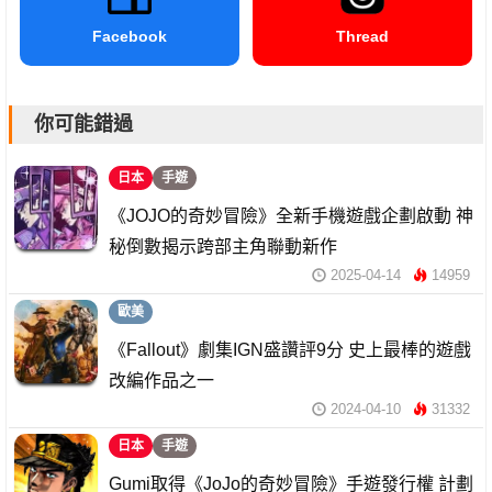
Facebook
Thread
你可能錯過
日本
手遊
《JOJO的奇妙冒險》全新手機遊戲企劃啟動 神
秘倒數揭示跨部主角聯動新作
2025-04-14
14959
歐美
《Fallout》劇集IGN盛讚評9分 史上最棒的遊戲
改編作品之一
2024-04-10
31332
日本
手遊
Gumi取得《JoJo的奇妙冒險》手遊發行權 計劃