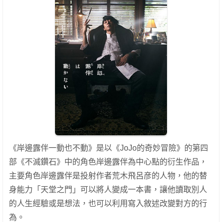
《岸邊露伴一動也不動》是以《JoJo的奇妙冒險》的第四
部《不滅鑽石》中的角色岸邊露伴為中心點的衍生作品，
主要角色岸邊露伴是投射作者荒木飛呂彦的人物，他的替
身能力「天堂之門」可以將人變成一本書，讓他讀取別人
的人生經驗或是想法，也可以利用寫入敘述改變對方的行
為。