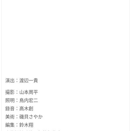
演出：渡辺一貴
撮影：山本周平
照明：鳥内宏二
錄音：高木創
美術：磯貝さやか
編集：鈴木翔