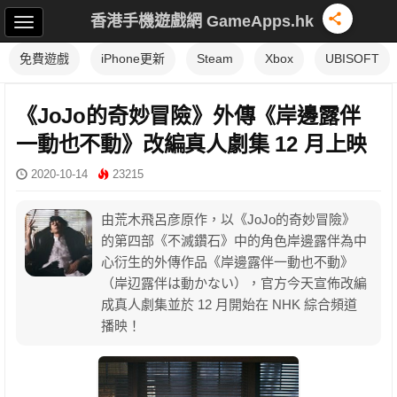
香港手機遊戲網 GameApps.hk
免費遊戲
iPhone更新
Steam
Xbox
UBISOFT
《JoJo的奇妙冒險》外傳《岸邊露伴
一動也不動》改編真人劇集 12 月上映
2020-10-14
23215
由荒木飛呂彦原作，以《JoJo的奇妙冒險》
的第四部《不滅鑽石》中的角色岸邊露伴為中
心衍生的外傳作品《岸邊露伴一動也不動》
（岸辺露伴は動かない），官方今天宣佈改編
成真人劇集並於 12 月開始在 NHK 綜合頻道
播映！