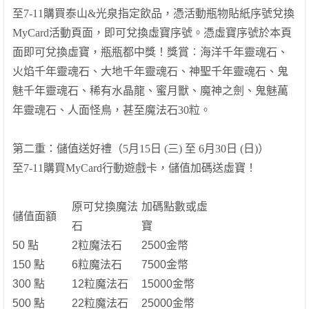
至
7-11
購買泰山
&
光泉指定飲品，憑活動瓶物貼紙序號兌換
MyCard
活動頁面，即可兌換虛寶序號。憑虛寶序號於本頁
面即可兌換虛寶，瓶瓶都中獎！
獎賞︰海洋千年靈魂石、
火焰千年靈魂石、大地千年靈魂石、神聖千年靈魂石、鬼
魅千年靈魂石、稀有水晶龍、蜜月獸、魔神之劍、鬼魅萬
年靈魂石、人面怪鳥，甚至魔法石
30
粒。
第二重：儲值送好禮（
5
月
15
日
(
三
)
至
6
月
30
日
(
日
)
）
至
7-11
購買
MyCard
行動遊戲卡，儲值加碼送虛寶！
原可兌換魔法
加碼點數或虛
儲值面額
石
寶
50 點
2粒魔法石
2500金幣
150 點
6粒魔法石
7500金幣
300 點
12粒魔法石
15000金幣
500 點
22粒魔法石
25000金幣