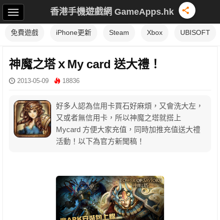
香港手機遊戲網 GameApps.hk
免費遊戲
iPhone更新
Steam
Xbox
UBISOFT
神魔之塔ｘMy card 送大禮！
2013-05-09
18836
好多人認為信用卡買石好麻煩，又會洗大左，
又或者無信用卡，所以神魔之塔就搭上
Mycard 方便大家充值，同時加推充值送大禮
活動！以下為官方新聞稿！