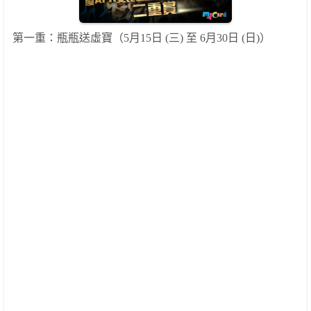
第一重：瓶瓶送虛寶（
5
月
15
日
(
三
)
至
6
月
30
日
(
日
)
）