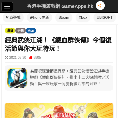
香港手機遊戲網 GameApps.hk
免費遊戲
iPhone更新
Steam
Xbox
UBISOFT
港台
手遊
App
經典武俠江湖！《鐵血群俠傳》今個復
活節與你大玩特玩！
2021-03-30
8805
為慶祝復活節長假期，經典武俠懷舊江湖手機
遊戲《鐵血群俠傳》，推出十二大遊戲限定活
動！與一眾玩家一同慶祝復活節的到來！