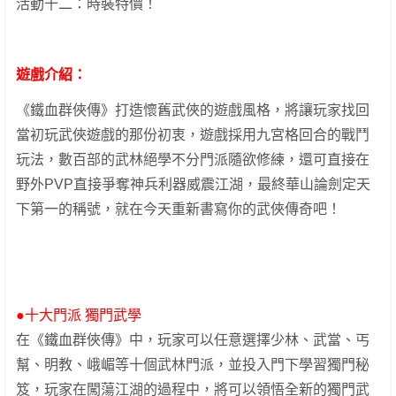
活動十二：時裝特價！
遊戲介紹：
《鐵血群俠傳》打造懷舊武俠的遊戲風格，將讓玩家找回
當初玩武俠遊戲的那份初衷，遊戲採用九宮格回合的戰鬥
玩法，數百部的武林絕學不分門派隨欲修練，還可直接在
野外PVP直接爭奪神兵利器威震江湖，最終華山論劍定天
下第一的稱號，就在今天重新書寫你的武俠傳奇吧！
●十大門派 獨門武學
在《鐵血群俠傳》中，玩家可以任意選擇少林、武當、丐
幫、明教、峨嵋等十個武林門派，並投入門下學習獨門秘
笈，玩家在闖蕩江湖的過程中，將可以領悟全新的獨門武