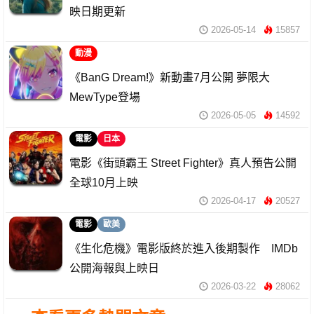
映日期更新
2026-05-14
15857
動漫
《BanG Dream!》新動畫7月公開 夢限大
MewType登場
2026-05-05
14592
電影
日本
電影《街頭霸王 Street Fighter》真人預告公開
全球10月上映
2026-04-17
20527
電影
歐美
《生化危機》電影版終於進入後期製作 IMDb
公開海報與上映日
2026-03-22
28062