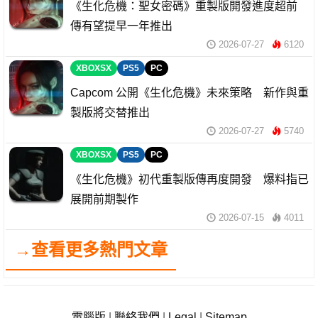
《生化危機：聖女密碼》重製版開發進度超前
傳有望提早一年推出
2026-07-27
6120
XBOXSX
PS5
PC
Capcom 公開《生化危機》未來策略 新作與重
製版將交替推出
2026-07-27
5740
XBOXSX
PS5
PC
《生化危機》初代重製版傳再度開發 爆料指已
展開前期製作
2026-07-15
4011
→查看更多熱門文章
電腦版
|
聯絡我們
|
Legal
|
Sitemap