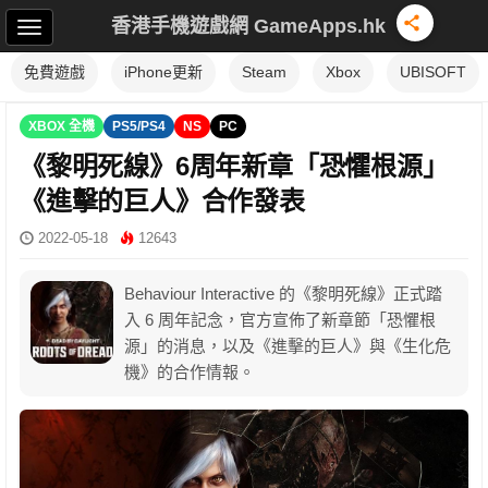
香港手機遊戲網 GameApps.hk
免費遊戲
iPhone更新
Steam
Xbox
UBISOFT
XBOX 全機
PS5/PS4
NS
PC
《黎明死線》6周年新章「恐懼根源」
《進擊的巨人》合作發表
2022-05-18
12643
Behaviour Interactive 的《黎明死線》正式踏
入 6 周年記念，官方宣佈了新章節「恐懼根
源」的消息，以及《進擊的巨人》與《生化危
機》的合作情報。