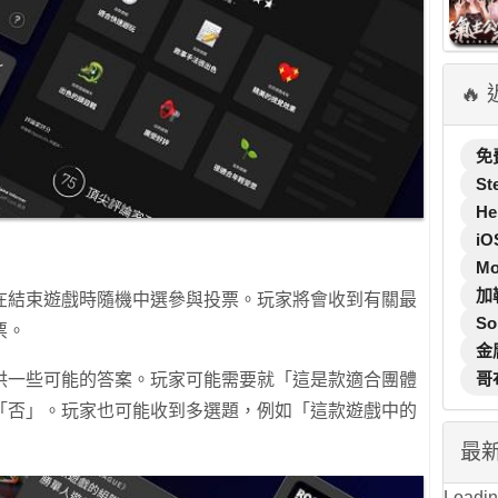
🔥
免
St
He
iO
M
加
在結束遊戲時隨機中選參與投票。玩家將會收到有關最
So
票。
金
哥
供一些可能的答案。玩家可能需要就「這是款適合團體
「否」。玩家也可能收到多選題，例如「這款遊戲中的
最
Loading