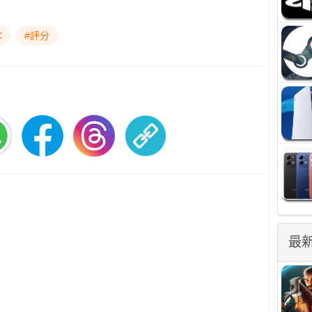
C
#評分
最