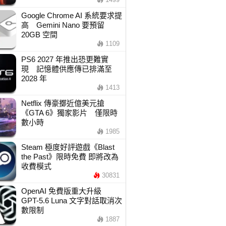
Google Chrome AI 系統要求提
高 Gemini Nano 要預留
20GB 空間
1109
PS6 2027 年推出恐更難實
現 記憶體供應傳已排滿至
2028 年
1413
Netflix 傳豪擲近億美元搶
《GTA 6》獨家影片 僅限時
數小時
1985
Steam 極度好評遊戲《Blast
the Past》限時免費 即將改為
收費模式
30831
OpenAI 免費版重大升級
GPT-5.6 Luna 文字對話取消次
數限制
1887