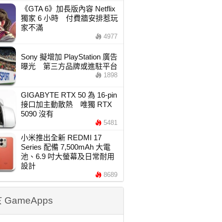
《GTA 6》加長版內容 Netflix
獨家 6 小時 付費牆安排惹玩
家不滿
4977
Sony 擬增加 PlayStation 廣告
曝光 第三方品牌或進駐平台
1898
GIGABYTE RTX 50 為 16-pin
接口加主動散熱 唯獨 RTX
5090 沒有
5481
小米推出全新 REDMI 17
Series 配備 7,500mAh 大電
池、6.9 吋大螢幕及日常耐用
設計
8689
 GameApps