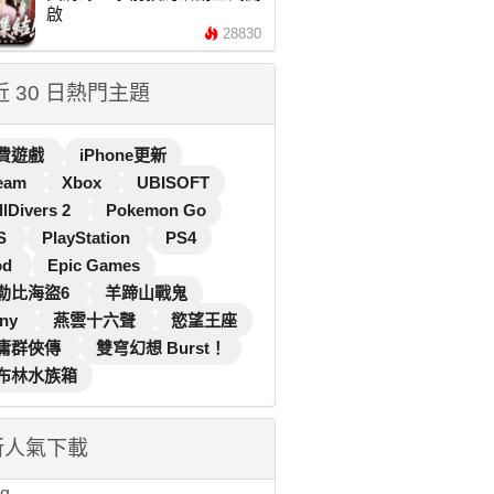
啟
28830
 近 30 日熱門主題
費遊戲
iPhone更新
eam
Xbox
UBISOFT
llDivers 2
Pokemon Go
S
PlayStation
PS4
od
Epic Games
勒比海盜6
羊蹄山戰鬼
ny
燕雲十六聲
慾望王座
庸群俠傳
雙穹幻想 Burst！
布林水族箱
新人氣下載
...