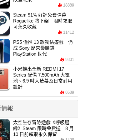
18889
Steam 91% 好評免費彈幕
Roguelike 將下架 限時領取
可永久收藏
11412
PS5 僅推 13 款獨佔遊戲 仍
成 Sony 歷來最賺錢
PlayStation 世代
9301
小米推出全新 REDMI 17
Series 配備 7,500mAh 大電
池、6.9 吋大螢幕及日常耐用
設計
8689
新情報
太空生存冒險遊戲《呼吸邊
緣》Steam 限時免費送 8 月
10 日前領取永久保留
1499