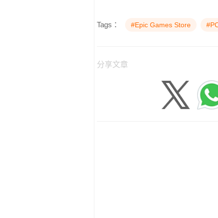
Tags：
#Epic Games Store
#P
分享文章