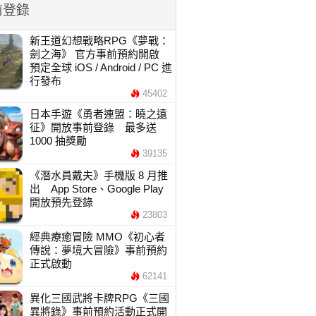
前登錄
新王道幻想戰略RPG《夢戰：
劍之海》 官方事前預約開啟
預定全球 iOS / Android / PC 進
行發布
45402
日本手遊《勇者連盟：曉之遠
征》開放事前登錄 最多送
1000 抽獎勵
39135
《潛水員戴夫》手機版 8 月推
出 App Store、Google Play
開放預先登錄
23803
經典療癒冒險 MMO《初心者
傳說：夢境大冒險》事前預約
正式啟動
62141
異化三國武將卡牌RPG《三國
異將錄》事前預約活動正式開