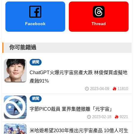
Facebook
Thread
你可能錯過
網聞
ChatGPT火爆元宇宙房產大跌 林俊傑買虛擬地
產蝕91%
2023-04-09
11810
網聞
字節PICO裁員 業界集體撤離「元宇宙」
2023-02-18
9221
米哈遊希望2030年推出元宇宙產品 10億人可生