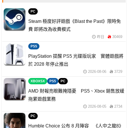
PC
Steam 極度好評遊戲《Blast the Past》限時免
費 即將改為收費模式
昨日
30469
PS5
PlayStation 提醒 PS5 光碟版玩家 實體遊戲將
於 2028 年停止推出
2026-08-06
3729
XBOXSX
PS5
PC
AMD 財報亮眼難掩隱憂 PS5、Xbox 銷售放緩
拖累遊戲業務
2026-08-05
2734
PC
Humble Choice 公布 8 月陣容 《人中之龍8》