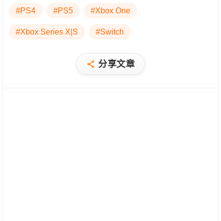
#PS4
#PS5
#Xbox One
#Xbox Series X|S
#Switch
分享文章