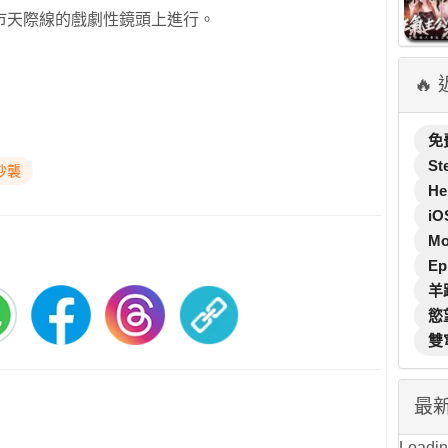
市天際線的戲劇性鏡頭上進行。
🔥
免
St
抄襲
He
iO
M
Ep
羊
慾
雙
最
Loading