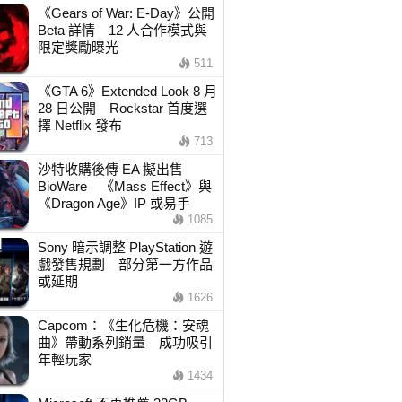
《Gears of War: E-Day》公開
Beta 詳情 12 人合作模式與
限定獎勵曝光
511
《GTA 6》Extended Look 8 月
28 日公開 Rockstar 首度選
擇 Netflix 發布
713
沙特收購後傳 EA 擬出售
BioWare 《Mass Effect》與
《Dragon Age》IP 或易手
1085
Sony 暗示調整 PlayStation 遊
戲發售規劃 部分第一方作品
或延期
1626
Capcom：《生化危機：安魂
曲》帶動系列銷量 成功吸引
年輕玩家
1434