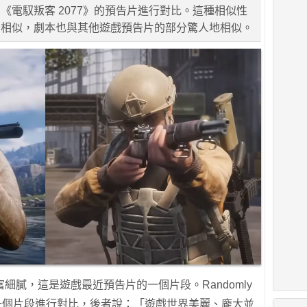
 Red的《電馭叛客 2077》的預告片進行對比。這種相似性
音相似，劇本也與其他遊戲預告片的部分驚人地相似。
細膩，這是遊戲最近預告片的一個片段。Randomly
一個片段進行對比，後者說：「遊戲世界美麗、龐大並