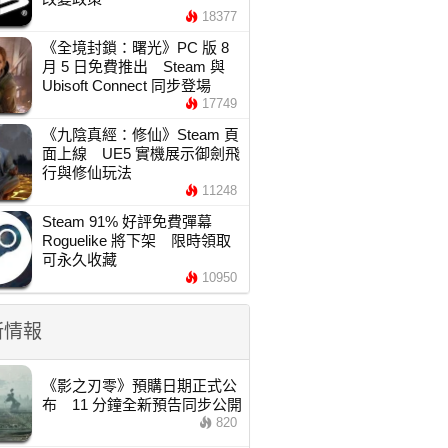
18377
《全境封鎖：曙光》PC 版 8
月 5 日免費推出 Steam 與
Ubisoft Connect 同步登場
17749
《九陰真經：修仙》Steam 頁
面上線 UE5 實機展示御劍飛
行與修仙玩法
11248
Steam 91% 好評免費彈幕
Roguelike 將下架 限時領取
可永久收藏
10950
新情報
《影之刃零》預購日期正式公
布 11 分鐘全新預告同步公開
820