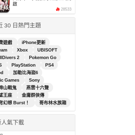
啟
28533
 近 30 日熱門主題
費遊戲
iPhone更新
eam
Xbox
UBISOFT
llDivers 2
Pokemon Go
S
PlayStation
PS4
od
加勒比海盜6
ic Games
Sony
蹄山戰鬼
燕雲十六聲
望王座
金庸群俠傳
穹幻想 Burst！
哥布林水族箱
新人氣下載
...