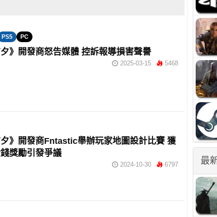
PS5
PC
夕》開發商怒告媒體 控訴報導損害聲譽
2025-03-15
5468
夕》開發商Fntastic舉辦玩家地圖設計比賽 獲
金錢獎勵引發爭議
最
2024-10-30
6797