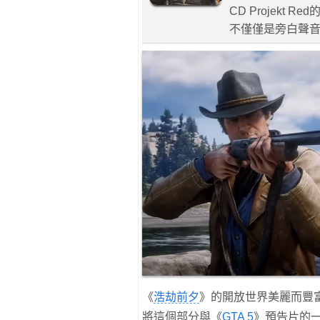
CD Projekt
不僅僅是旁白聲
《
浩劫前夕
》的開放世界美麗而豐富
將這個部分與《
GTA 5
》預告片的