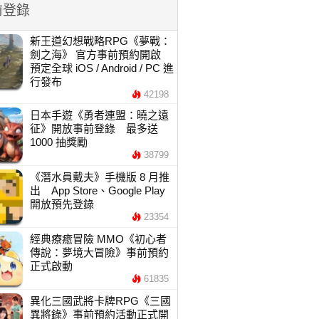
前登錄
新王道幻想戰略RPG《夢戰：
劍之海》 官方事前預約開啟
預定全球 iOS / Android / PC 進
行發布
42198
日本手遊《勇者連盟：曉之遠
征》開放事前登錄 最多送
1000 抽獎勵
38799
《潛水員戴夫》手機版 8 月推
出 App Store、Google Play
開放預先登錄
23354
經典療癒冒險 MMO《初心者
傳說：夢境大冒險》事前預約
正式啟動
61835
異化三國武將卡牌RPG《三國
異將錄》事前預約活動正式開