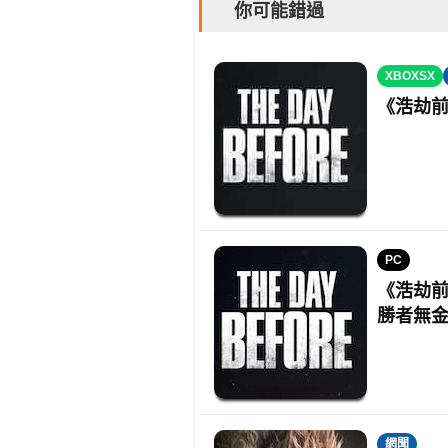
你可能錯過
XBOXSX
《浩劫前
PC
《浩劫前
勝者無
網聞