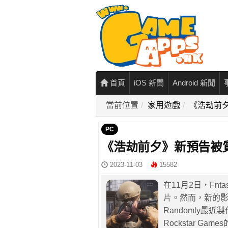
首頁
iOS 新聞
Android 新聞
當前位置
家用遊戲
《浩劫前
PC
《浩劫前夕》新預告被
2023-11-03
15582
在11月2日，Fnta
片。然而，新的影
Randomly最
Rockstar Gam