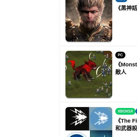
《黑神話
PC
《Mon
敵人
XBOXSX
《The F
和武器設