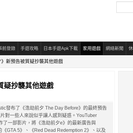
搜
尋
事前登錄
手遊攻略
日本手遊Apk下載
家用遊戲
網絡新聞
休
夕》新預告被質疑抄襲其他遊戲
質疑抄襲其他遊戲
stic發布了《浩劫前夕 The Day Before》的最終預告
片對一些人來說似乎讓人感到疑惑。YouTuber
近製作了一部影片，將《浩劫前夕e》的最新廣告與
es的《GTA 5》、《Red Dead Redemption 2》、以及