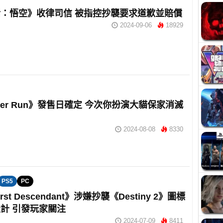
：悟空》收律司信 被指控抄襲要求道歉並賠償
2024-09-06
18929
ster Run》發售日確定 今次你扮演大貓保家消滅
2024-08-08
8330
PS5
PC
irst Descendant》涉嫌抄襲《Destiny 2》圖標
計 引發玩家關注
2024-07-09
8411