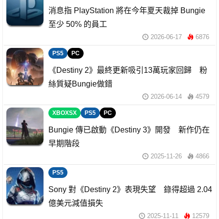
消息指 PlayStation 將在今年夏天裁掉 Bungie
至少 50% 的員工
2026-06-17
6876
PS5
PC
《Destiny 2》最終更新吸引13萬玩家回歸 粉
絲質疑Bungie做錯
2026-06-14
4579
XBOXSX
PS5
PC
Bungie 傳已啟動《Destiny 3》開發 新作仍在
早期階段
2025-11-26
4866
PS5
Sony 對《Destiny 2》表現失望 錄得超過 2.04
億美元減值損失
2025-11-11
12579