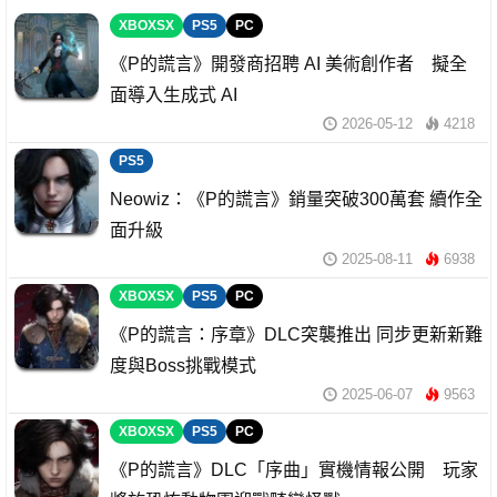
XBOXSX
PS5
PC
《P的謊言》開發商招聘 AI 美術創作者 擬全
面導入生成式 AI
2026-05-12
4218
PS5
Neowiz：《P的謊言》銷量突破300萬套 續作全
面升級
2025-08-11
6938
XBOXSX
PS5
PC
《P的謊言：序章》DLC突襲推出 同步更新新難
度與Boss挑戰模式
2025-06-07
9563
XBOXSX
PS5
PC
《P的謊言》DLC「序曲」實機情報公開 玩家