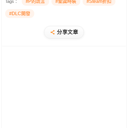
Tags：
#P的謊言
#聖誕時裝
#Steam折扣
#DLC開發
分享文章