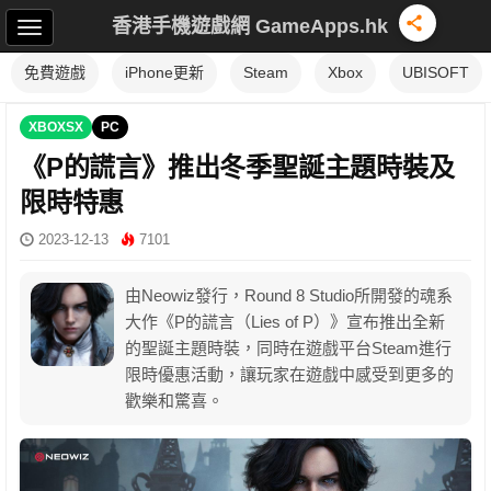
香港手機遊戲網 GameApps.hk
免費遊戲
iPhone更新
Steam
Xbox
UBISOFT
XBOXSX
PC
《P的謊言》推出冬季聖誕主題時裝及
限時特惠
2023-12-13
7101
由Neowiz發行，Round 8 Studio所開發的魂系
大作《P的謊言（Lies of P）》宣布推出全新
的聖誕主題時裝，同時在遊戲平台Steam進行
限時優惠活動，讓玩家在遊戲中感受到更多的
歡樂和驚喜。