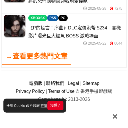
將於恐怖動物園迎戰畸變怪獸
2025-05-29
7275
XBOXSX
PS5
PC
《P的謊言：序曲》DLC定價港幣 $234 實機
影片曝光巨大鱷魚 BOSS 激戰場面
2025-05-22
8044
→查看更多熱門文章
電腦版
|
聯絡我們
|
Legal
|
Sitemap
Privacy Policy
|
Terms of Use
© 香港手機遊戲網
GameApps.hk 2013-2026
知道了
使用 Cookie 改善體驗
詳情
×