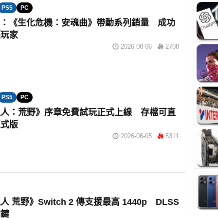
PS5
PC
om：《生化危機：安魂曲》帶動系列銷量 成功
輕玩家
2026-08-06
2708
PS5
PC
獵人：荒野》序章免費試玩正式上線 存檔可直
正式版
2026-08-05
5311
 荒野》Switch 2 傳支援最高 1440p DLSS
關鍵