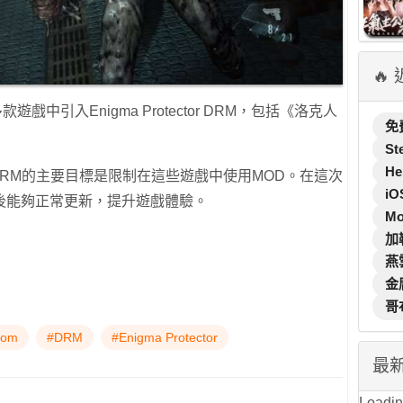
🔥
戲中引入Enigma Protector DRM，包括《洛克人
免
St
He
新DRM的主要目標是限制在這些遊戲中使用MOD。在這次
iO
後能夠正常更新，提升遊戲體驗。
M
加
燕
金
哥
com
#DRM
#Enigma Protector
最
Loading