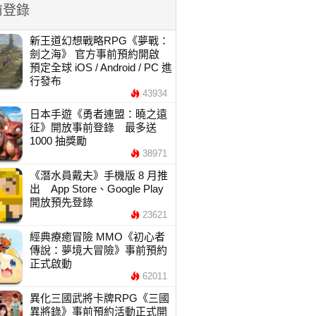
前登錄
新王道幻想戰略RPG《夢戰：
劍之海》 官方事前預約開啟
預定全球 iOS / Android / PC 進
行發布
43934
日本手遊《勇者連盟：曉之遠
征》開放事前登錄 最多送
1000 抽獎勵
38971
《潛水員戴夫》手機版 8 月推
出 App Store、Google Play
開放預先登錄
23621
經典療癒冒險 MMO《初心者
傳說：夢境大冒險》事前預約
正式啟動
62011
異化三國武將卡牌RPG《三國
異將錄》事前預約活動正式開