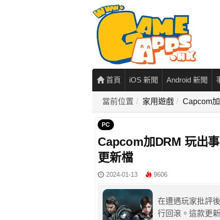
首頁
iOS 新聞
Android 新聞
當前位置
家用遊戲
Capco
PC
Capcom加DRM 玩
更新檔
2024-01-13
9606
在遭遇玩家批評後
行回滾。這款更新檔為