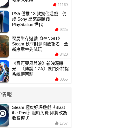
11169
PS5 僅推 13 款獨佔遊戲 仍
成 Sony 歷來最賺錢
PlayStation 世代
9225
喪屍生存遊戲《PANGIT》
Steam 秋季封測開放報名 全
新序章率先試玩
8420
《寶可夢風與浪》新洩漏曝
光 《傳說：ZA》戰鬥外捕捉
系統傳回歸
8055
新情報
Steam 極度好評遊戲《Blast
the Past》限時免費 即將改為
收費模式
1767