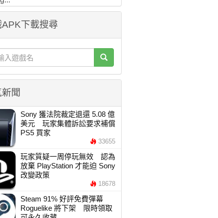
APK下載搜尋
氣新聞
Sony 獲法院裁定退還 5.08 億
美元 玩家集體訴訟要求補償
PS5 買家
33655
玩家質疑一周停玩無效 認為
放棄 PlayStation 才能迫 Sony
改變政策
18678
Steam 91% 好評免費彈幕
Roguelike 將下架 限時領取
可永久收藏