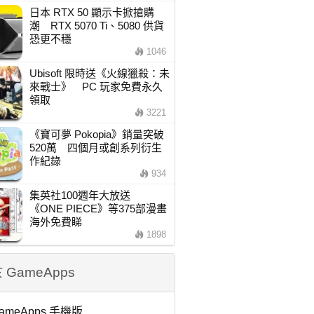
日本 RTX 50 顯示卡掀搶購
潮 RTX 5070 Ti、5080 供貨
恐更不穩
1046
Ubisoft 限時送《火線獵殺：未
來戰士》 PC 玩家免費永久
領取
3221
《寶可夢 Pokopia》銷量突破
520萬 四個月或創系列衍生
作紀錄
934
集英社100週年大放送
《ONE PIECE》等375部漫畫
海外免費睇
1898
 GameApps
ameApps 手機版