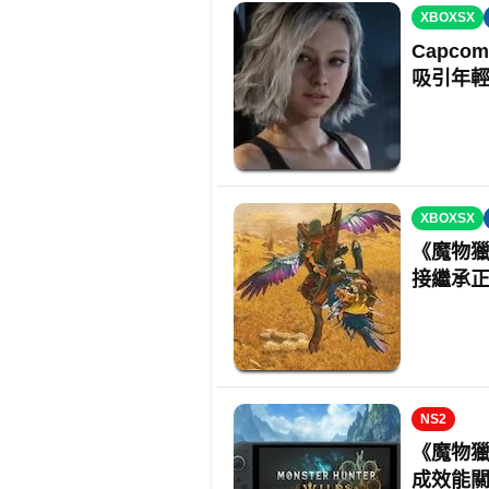
XBOXSX
Capc
吸引年
XBOXSX
《魔物
接繼承
NS2
《魔物獵人
成效能