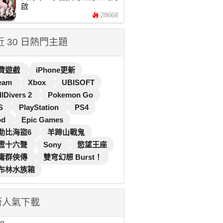
啟
28668
 近 30 日熱門主題
費遊戲
iPhone更新
eam
Xbox
UBISOFT
llDivers 2
Pokemon Go
S
PlayStation
PS4
od
Epic Games
勒比海盜6
羊蹄山戰鬼
雲十六聲
Sony
慾望王座
庸群俠傳
雙穹幻想 Burst！
布林水族箱
新人氣下載
...