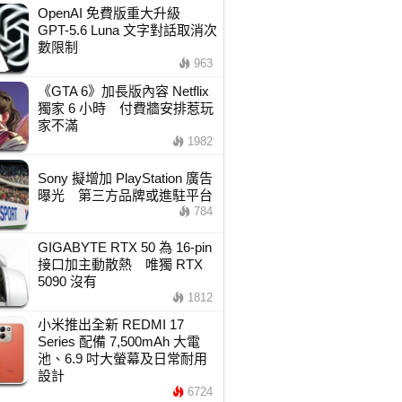
OpenAI 免費版重大升級
GPT-5.6 Luna 文字對話取消次
數限制
963
《GTA 6》加長版內容 Netflix
獨家 6 小時 付費牆安排惹玩
家不滿
1982
Sony 擬增加 PlayStation 廣告
曝光 第三方品牌或進駐平台
784
GIGABYTE RTX 50 為 16-pin
接口加主動散熱 唯獨 RTX
5090 沒有
1812
小米推出全新 REDMI 17
Series 配備 7,500mAh 大電
池、6.9 吋大螢幕及日常耐用
設計
6724