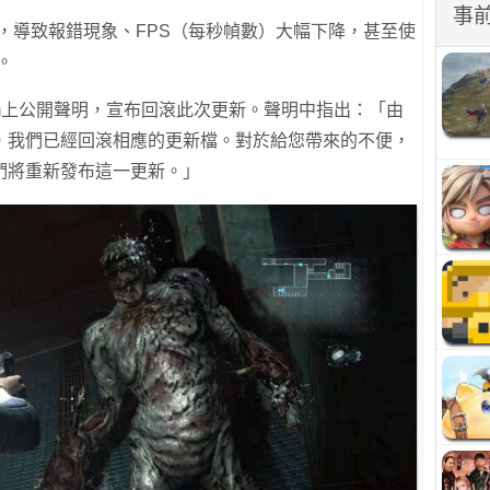
事
，導致報錯現象、FPS（每秒幀數）大幅下降，甚至使
。
eam上公開聲明，宣布回滾此次更新。聲明中指出：「由
，我們已經回滾相應的更新檔。對於給您帶來的不便，
們將重新發布這一更新。」