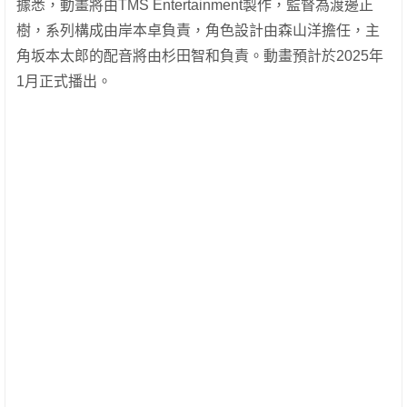
據悉，動畫將由TMS Entertainment製作，監督為渡邊正
樹，系列構成由岸本卓負責，角色設計由森山洋擔任，主
角坂本太郎的配音將由杉田智和負責。動畫預計於2025年
1月正式播出。