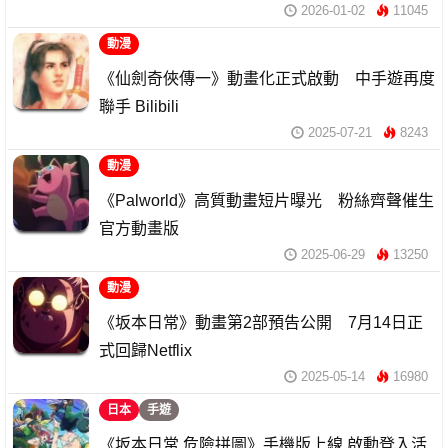
2026-01-02
11045
動漫
《仙劍奇俠傳一》動畫化正式啟動 中手遊再度
聯手 Bilibili
2025-07-21
8243
動漫
《Palworld》高質動畫短片曝光 粉絲齊聲催生
官方動畫版
2025-06-29
13250
動漫
《坂本日常》動畫第2部預告公開 7月14日正
式回歸Netflix
2025-05-14
16980
日本
手遊
《坂本日常 危險拼圖》手機版上線 啟動登入活