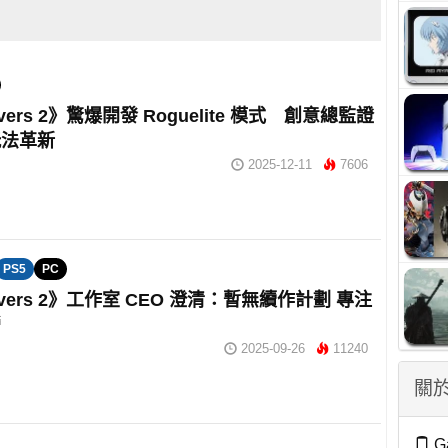
divers 2》驚爆開發 Roguelite 模式 創意總監證
玩法革新
2025-12-11
7606
PS5
PC
divers 2》工作室 CEO 澄清：暫無續作計劃 專注
營
2025-09-26
11240
關於
G