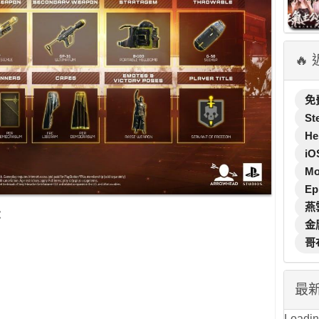
🔥
免
St
He
iO
M
Ep
燕
：
金
哥
最
Loading