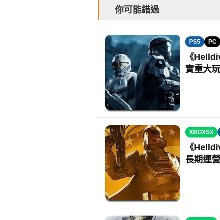
你可能錯過
PS5
PC
《Hell
實重大
XBOXSX
《Hell
長期運