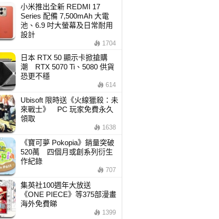
小米推出全新 REDMI 17
Series 配備 7,500mAh 大電
池、6.9 吋大螢幕及日常耐用
設計
1704
日本 RTX 50 顯示卡掀搶購
潮 RTX 5070 Ti、5080 供貨
恐更不穩
614
Ubisoft 限時送《火線獵殺：未
來戰士》 PC 玩家免費永久
領取
1638
《寶可夢 Pokopia》銷量突破
520萬 四個月或創系列衍生
作紀錄
707
集英社100週年大放送
《ONE PIECE》等375部漫畫
海外免費睇
1399