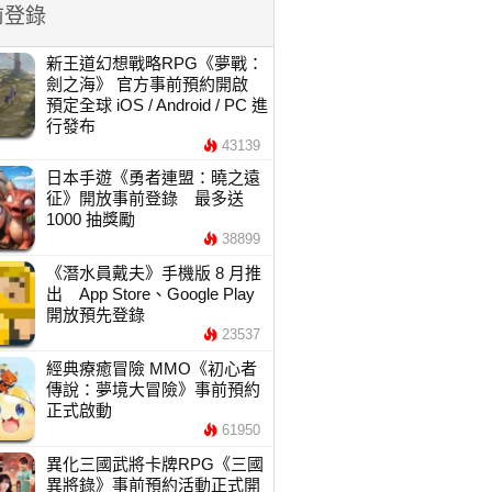
前登錄
新王道幻想戰略RPG《夢戰：
劍之海》 官方事前預約開啟
預定全球 iOS / Android / PC 進
行發布
43139
日本手遊《勇者連盟：曉之遠
征》開放事前登錄 最多送
1000 抽獎勵
38899
《潛水員戴夫》手機版 8 月推
出 App Store、Google Play
開放預先登錄
23537
經典療癒冒險 MMO《初心者
傳說：夢境大冒險》事前預約
正式啟動
61950
異化三國武將卡牌RPG《三國
異將錄》事前預約活動正式開