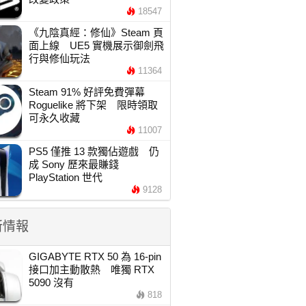
18547
《九陰真經：修仙》Steam 頁
面上線 UE5 實機展示御劍飛
行與修仙玩法
11364
Steam 91% 好評免費彈幕
Roguelike 將下架 限時領取
可永久收藏
11007
PS5 僅推 13 款獨佔遊戲 仍
成 Sony 歷來最賺錢
PlayStation 世代
9128
新情報
GIGABYTE RTX 50 為 16-pin
接口加主動散熱 唯獨 RTX
5090 沒有
818