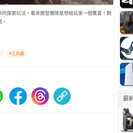
新的探索玩法，看來開發團隊是想給玩家一個驚喜！期
現。
#工兵鏟
最