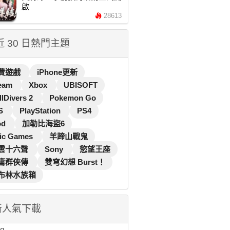
啟
28613
 近 30 日熱門主題
費遊戲
iPhone更新
eam
Xbox
UBISOFT
llDivers 2
Pokemon Go
S
PlayStation
PS4
od
加勒比海盜6
ic Games
羊蹄山戰鬼
雲十六聲
Sony
慾望王座
庸群俠傳
雙穹幻想 Burst！
布林水族箱
新人氣下載
...