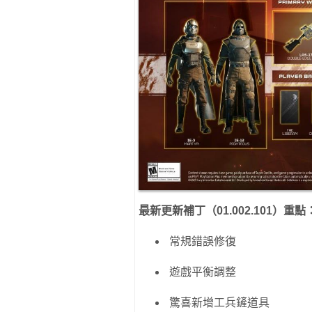
最新更新補丁（01.002.101）重點
常規錯誤修復
遊戲平衡調整
驚喜新增工兵鏟道具