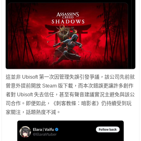
這並非 Ubisoft 第一次因管理失誤引發爭議，該公司先前就
曾意外提前開放 Steam 版下載，而本次錯誤更讓許多創作
者對 Ubisoft 失去信任，甚至有聲音建議實況主避免與該公
司合作。即便如此，《刺客教條：暗影者》仍持續受到玩
家關注，話題熱度不減。