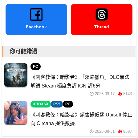
Facebook
Thread
你可能錯過
PC
《刺客教條：暗影者》「淡路獵爪」DLC無法
解鎖 Steam 極度負評 IGN 評6分
2025-09-17
8143
XBOXSX
PS5
PC
《刺客教條：暗影者》銷售疑低迷 Ubisoft 停止
向 Circana 提供數據
2025-08-31
9597