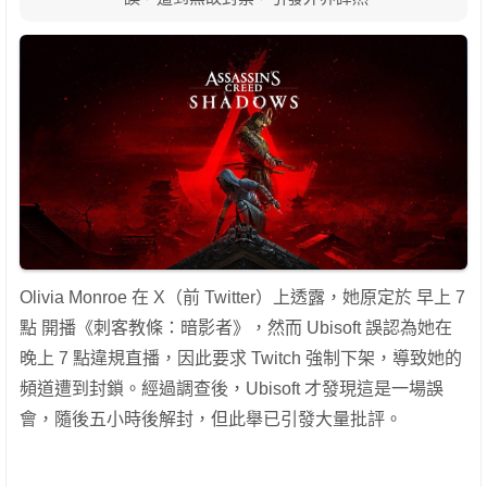
Olivia Monroe 在 X（前 Twitter）上透露，她原定於 早上 7
點 開播《刺客教條：暗影者》，然而 Ubisoft 誤認為她在
晚上 7 點違規直播，因此要求 Twitch 強制下架，導致她的
頻道遭到封鎖。經過調查後，Ubisoft 才發現這是一場誤
會，隨後五小時後解封，但此舉已引發大量批評。