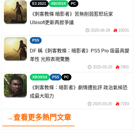
E3 2021
XBOXSX
PC
《刺客教條 暗影者》苦無削弱惹怒玩家
Ubisoft更新再掀爭議
2025-06-28
10031
PS5
DF 稱《刺客教條：暗影者》PS5 Pro 版最具變
革性 光照表現驚艷
2025-03-20
7901
XBOXSX
PS5
PC
《刺客教條：暗影者》劇情遭批評 政治氣候恐
成最大阻力
2025-03-20
7293
→查看更多熱門文章