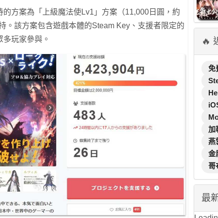
方案為「上級魔法使Lv1」方案（11,000日圓，約
持。該方案包含遊戲本體的Steam Key、支援者限定的
眾多玩家參與。
🔥
免
St
He
iO
M
加
燕
金
哥
最
Loading