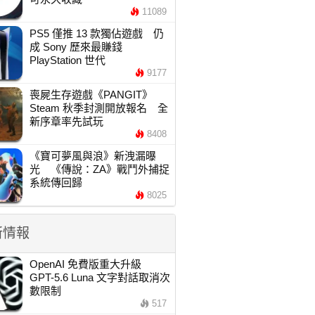
11089
PS5 僅推 13 款獨佔遊戲 仍
成 Sony 歷來最賺錢
PlayStation 世代
9177
喪屍生存遊戲《PANGIT》
Steam 秋季封測開放報名 全
新序章率先試玩
8408
《寶可夢風與浪》新洩漏曝
光 《傳說：ZA》戰鬥外捕捉
系統傳回歸
8025
新情報
OpenAI 免費版重大升級
GPT-5.6 Luna 文字對話取消次
數限制
517