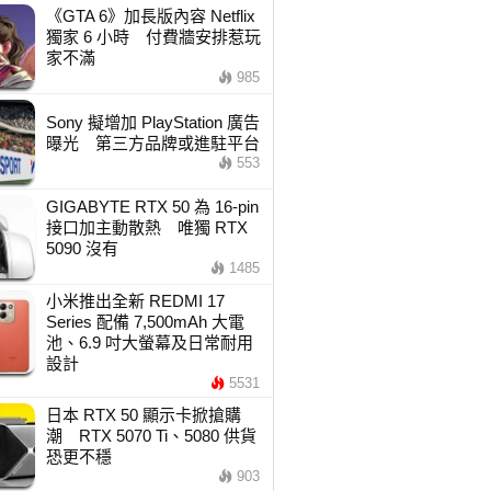
《GTA 6》加長版內容 Netflix
獨家 6 小時 付費牆安排惹玩
家不滿
985
Sony 擬增加 PlayStation 廣告
曝光 第三方品牌或進駐平台
553
GIGABYTE RTX 50 為 16-pin
接口加主動散熱 唯獨 RTX
5090 沒有
1485
小米推出全新 REDMI 17
Series 配備 7,500mAh 大電
池、6.9 吋大螢幕及日常耐用
設計
5531
日本 RTX 50 顯示卡掀搶購
潮 RTX 5070 Ti、5080 供貨
恐更不穩
903