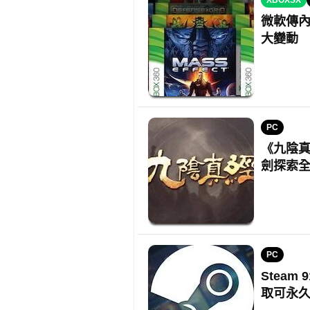
XBOXSX
微軟傳內
大變動
PC
《九陰真
劍探索
PC
Steam
取可永