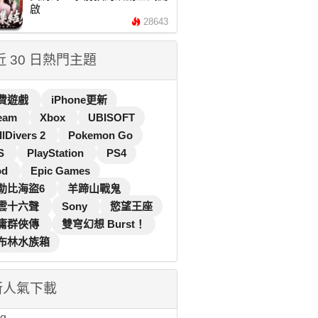
啟
28643
 近 30 日熱門主題
費遊戲
iPhone更新
eam
Xbox
UBISOFT
llDivers 2
Pokemon Go
S
PlayStation
PS4
od
Epic Games
勒比海盜6
羊蹄山戰鬼
雲十六聲
Sony
慾望王座
庸群俠傳
雙穹幻想 Burst！
布林水族箱
新人氣下載
...