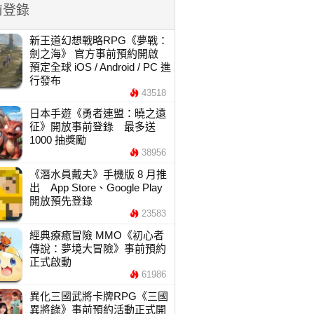
前登錄
新王道幻想戰略RPG《夢戰：
劍之海》 官方事前預約開啟
預定全球 iOS / Android / PC 進
行發布
43518
日本手遊《勇者連盟：曉之遠
征》開放事前登錄 最多送
1000 抽獎勵
38956
《潛水員戴夫》手機版 8 月推
出 App Store、Google Play
開放預先登錄
23583
經典療癒冒險 MMO《初心者
傳說：夢境大冒險》事前預約
正式啟動
61986
異化三國武將卡牌RPG《三國
異將錄》事前預約活動正式開