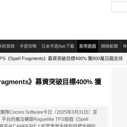
搜
尋
事前登錄
手遊攻略
日本手遊Apk下載
家用遊戲
網絡新聞
休
S《Spell Fragments》募資突破目標400% 獲800萬日圓支持
Fragments》募資突破目標400% 獲
Cocoro Software今日（2025年3月31日）宣
平台的魔法構築Roguelike TPS遊戲《Spell
》在募資平台CAMPFIRE上的眾籌資金達到目標金額的