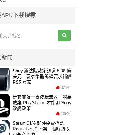
APK下載搜尋
氣新聞
Sony 獲法院裁定退還 5.08 億
美元 玩家集體訴訟要求補償
PS5 買家
32149
玩家質疑一周停玩無效 認為
放棄 PlayStation 才能迫 Sony
改變政策
18629
Steam 91% 好評免費彈幕
Roguelike 將下架 限時領取
可永久收藏