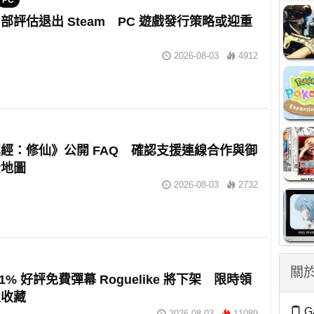
PC
部評估退出 Steam PC 遊戲發行策略或迎重
2026-08-03
4912
經：修仙》公開 FAQ 確認支援連線合作與御
全地圖
2026-08-03
2732
關於
 91% 好評免費彈幕 Roguelike 將下架 限時領
久收藏
G
2026-08-03
11089