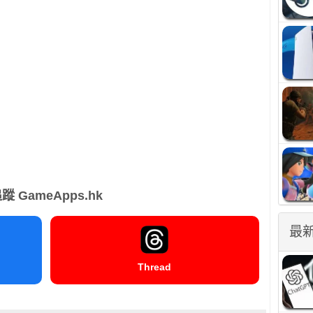
蹤 GameApps.hk
最
Thread