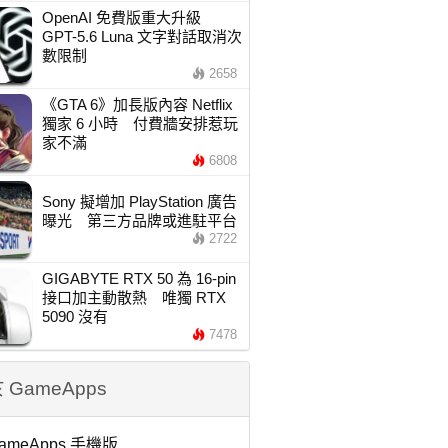
OpenAI 免費版重大升級
GPT-5.6 Luna 文字對話取消次
數限制
2658
《GTA 6》加長版內容 Netflix
獨家 6 小時 付費牆安排惹玩
家不滿
6808
Sony 擬增加 PlayStation 廣告
曝光 第三方品牌或進駐平台
2722
GIGABYTE RTX 50 為 16-pin
接口加主動散熱 唯獨 RTX
5090 沒有
7478
 GameApps
ameApps 手機版