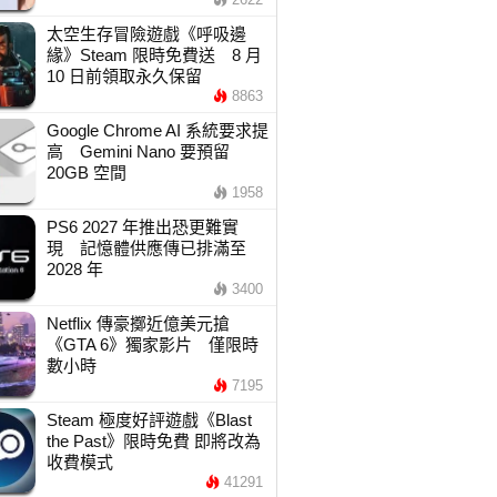
太空生存冒險遊戲《呼吸邊
緣》Steam 限時免費送 8 月
10 日前領取永久保留
8863
Google Chrome AI 系統要求提
高 Gemini Nano 要預留
20GB 空間
1958
PS6 2027 年推出恐更難實
現 記憶體供應傳已排滿至
2028 年
3400
Netflix 傳豪擲近億美元搶
《GTA 6》獨家影片 僅限時
數小時
7195
Steam 極度好評遊戲《Blast
the Past》限時免費 即將改為
收費模式
41291