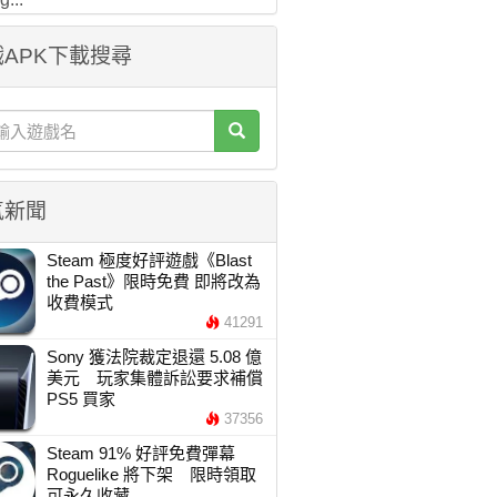
APK下載搜尋
氣新聞
Steam 極度好評遊戲《Blast
the Past》限時免費 即將改為
收費模式
41291
Sony 獲法院裁定退還 5.08 億
美元 玩家集體訴訟要求補償
PS5 買家
37356
Steam 91% 好評免費彈幕
Roguelike 將下架 限時領取
可永久收藏