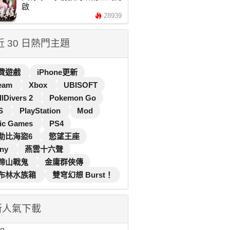
啟
28939
 近 30 日熱門主題
費遊戲
iPhone更新
eam
Xbox
UBISOFT
llDivers 2
Pokemon Go
S
PlayStation
Mod
ic Games
PS4
勒比海盜6
慾望王座
ny
燕雲十六聲
蹄山戰鬼
金庸群俠傳
布林水族箱
雙穹幻想 Burst！
新人氣下載
...