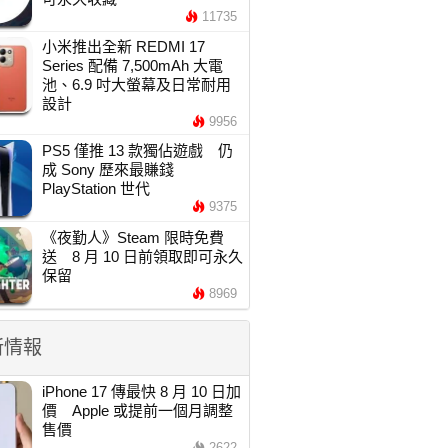
11735
小米推出全新 REDMI 17
Series 配備 7,500mAh 大電
池、6.9 吋大螢幕及日常耐用
設計
9956
PS5 僅推 13 款獨佔遊戲 仍
成 Sony 歷來最賺錢
PlayStation 世代
9375
《夜勤人》Steam 限時免費
送 8 月 10 日前領取即可永久
保留
8969
新情報
iPhone 17 傳最快 8 月 10 日加
價 Apple 或提前一個月調整
售價
2622