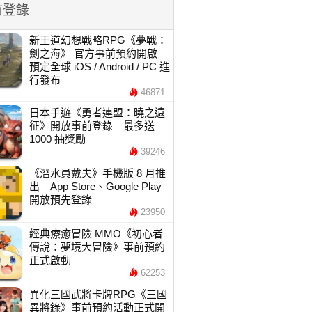
前登錄
新王道幻想戰略RPG《夢戰：
劍之海》 官方事前預約開啟
預定全球 iOS / Android / PC 進
行發布
46871
日本手遊《勇者連盟：曉之遠
征》開放事前登錄 最多送
1000 抽獎勵
39246
《潛水員戴夫》手機版 8 月推
出 App Store、Google Play
開放預先登錄
23950
經典療癒冒險 MMO《初心者
傳說：夢境大冒險》事前預約
正式啟動
62253
異化三國武將卡牌RPG《三國
異將錄》事前預約活動正式開