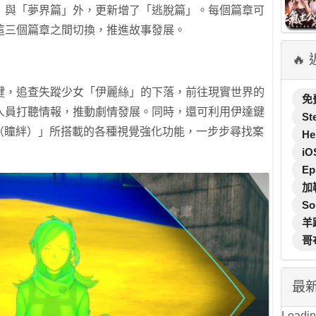
」與「夢界篇」外，更新增了「逃脫篇」。每個篇章可
這三個篇章之間切換，推進故事發展。
🔥
鍵，追查失蹤少女「伊麗絲」的下落，前往現實世界的
免
人員打聽情報，推動劇情發展。同時，還可利用伊達鍵
St
all（瞳絆）」所搭載的各種視覺強化功能，一步步尋找案
He
iO
Ep
加
So
羊
哥
最
Loading