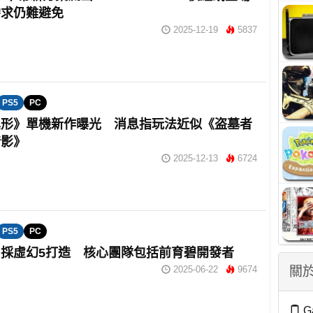
需求仍難避免
2025-12-19
5837
PS5
PC
異形》單機新作曝光 消息指玩法近似《盗墓者
暗影》
2025-12-13
6724
PS5
PC
採虛幻5打造 核心團隊包括前育碧開發者
2025-06-22
9674
關於
G