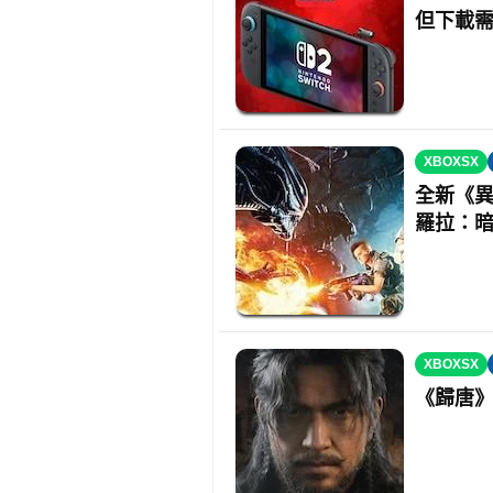
但下載
XBOXSX
全新《
羅拉：
XBOXSX
《歸唐》