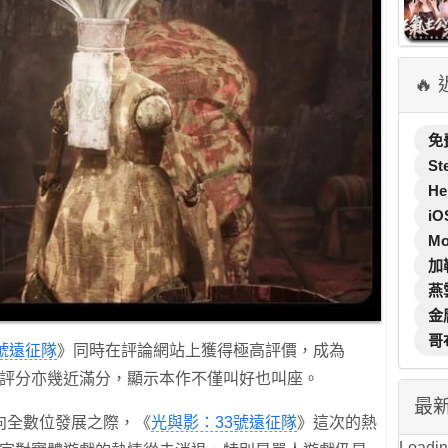
🔥
免
St
He
iO
M
加
燕
金
哥
號遠征隊
》同時在評論網站上獲得極高評價，成為
玩家評分亦幾近滿分，顯示本作不僅叫好也叫座。
最
向全數位發展之際，《
光與影：33號遠征隊
》這次的熱
Loading