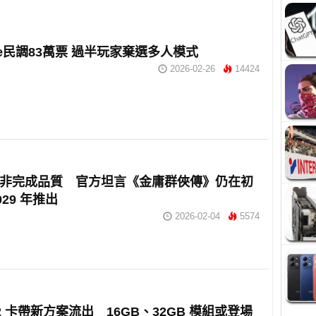
ube民調83萬票 過半玩家棄選多人模式
2026-02-26
14424
V 非完成品質 官方坦言《金庸群俠傳》仍在初
29 年推出
2026-02-04
5574
h 2 卡帶新方案流出 16GB、32GB 模組或登場