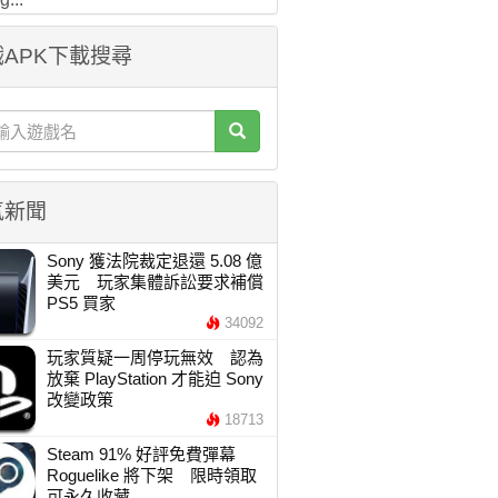
APK下載搜尋
氣新聞
Sony 獲法院裁定退還 5.08 億
美元 玩家集體訴訟要求補償
PS5 買家
34092
玩家質疑一周停玩無效 認為
放棄 PlayStation 才能迫 Sony
改變政策
18713
Steam 91% 好評免費彈幕
Roguelike 將下架 限時領取
可永久收藏