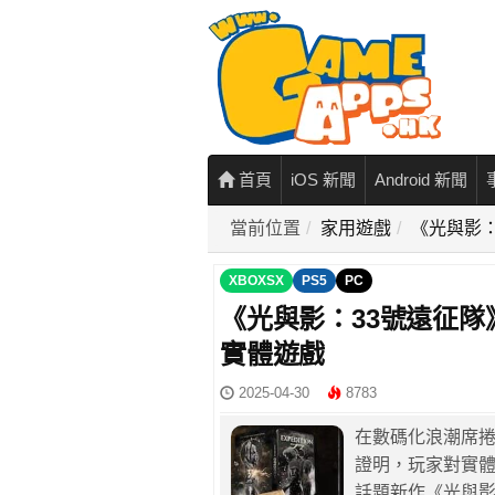
首頁
iOS 新聞
Android 新聞
當前位置
家用遊戲
《光與影
XBOXSX
PS5
PC
《光與影：33號遠征
實體遊戲
2025-04-30
8783
在數碼化浪潮席
證明，玩家對實體版本的
話題新作《光與影：33號