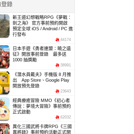
前登錄
新王道幻想戰略RPG《夢戰：
劍之海》 官方事前預約開啟
預定全球 iOS / Android / PC 進
行發布
44174
日本手遊《勇者連盟：曉之遠
征》開放事前登錄 最多送
1000 抽獎勵
38991
《潛水員戴夫》手機版 8 月推
出 App Store、Google Play
開放預先登錄
23643
經典療癒冒險 MMO《初心者
傳說：夢境大冒險》事前預約
正式啟動
62032
異化三國武將卡牌RPG《三國
異將錄》事前預約活動正式開