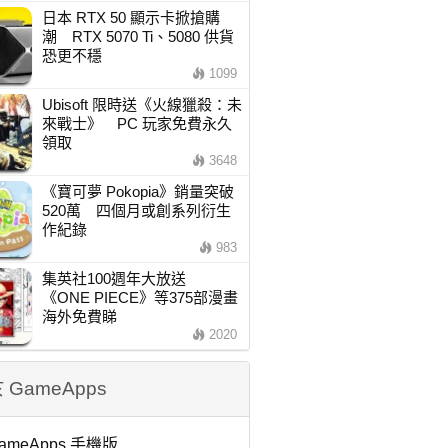
日本 RTX 50 顯示卡掀搶購
潮 RTX 5070 Ti、5080 供貨
恐更不穩
1099
Ubisoft 限時送《火線獵殺：未
來戰士》 PC 玩家免費永久
領取
3648
《寶可夢 Pokopia》銷量突破
520萬 四個月或創系列衍生
作紀錄
983
集英社100週年大放送
《ONE PIECE》等375部漫畫
海外免費睇
2020
 GameApps
ameApps 手機版