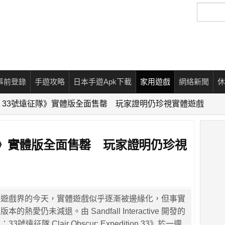
搜
尋
事前登錄
手遊攻略
日本手遊Apk下載
家用遊戲
網絡新聞
休
：33號遠征隊》實體版全面售罄 玩家證明仍珍視實體遊戲
隊》實體版全面售罄 玩家證明仍珍視
捲遊戲界的今天，實體遊戲似乎逐漸被邊緣化，但事實
熱愛仍未減退。由 Sandfall Interactive 開發的
遠征隊 Clair Obscur: Expedition 33》於一週