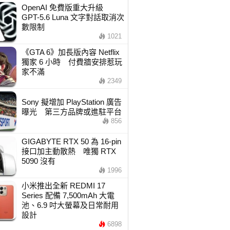
OpenAI 免費版重大升級
GPT-5.6 Luna 文字對話取消次
數限制
1021
《GTA 6》加長版內容 Netflix
獨家 6 小時 付費牆安排惹玩
家不滿
2349
Sony 擬增加 PlayStation 廣告
曝光 第三方品牌或進駐平台
856
GIGABYTE RTX 50 為 16-pin
接口加主動散熱 唯獨 RTX
5090 沒有
1996
小米推出全新 REDMI 17
Series 配備 7,500mAh 大電
池、6.9 吋大螢幕及日常耐用
設計
6898