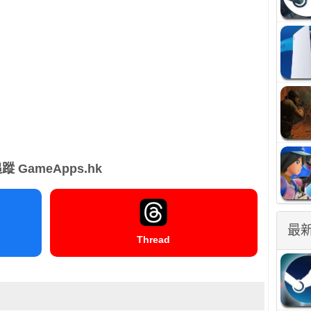
蹤 GameApps.hk
最
Thread