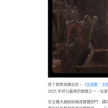
除了銷售成績出色，《
光與影：33
2025 年評分最高的遊戲之一，
在主機大廠紛紛縮減實體部門、邁