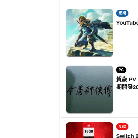
網聞
YouT
PC
賀歲 P
期開發20
NS2
Switc