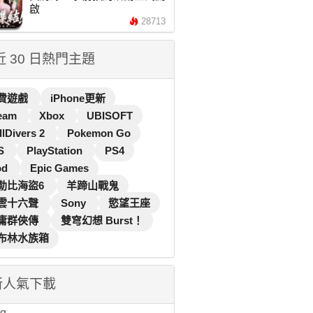
啟
28713
 近 30 日熱門主題
費遊戲
iPhone更新
eam
Xbox
UBISOFT
llDivers 2
Pokemon Go
S
PlayStation
PS4
od
Epic Games
勒比海盜6
羊蹄山戰鬼
雲十六聲
Sony
慾望王座
庸群俠傳
雙穹幻想 Burst！
布林水族箱
新人氣下載
...