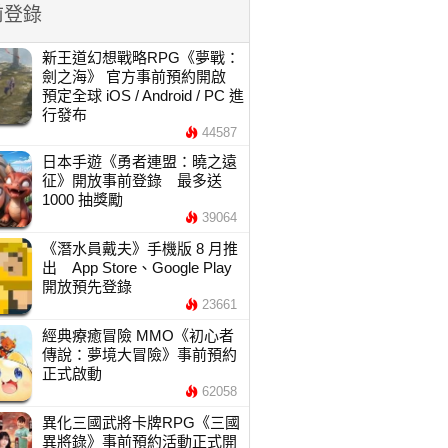
前登錄
新王道幻想戰略RPG《夢戰：
劍之海》 官方事前預約開啟
預定全球 iOS / Android / PC 進
行發布
44587
日本手遊《勇者連盟：曉之遠
征》開放事前登錄 最多送
1000 抽獎勵
39064
《潛水員戴夫》手機版 8 月推
出 App Store、Google Play
開放預先登錄
23661
經典療癒冒險 MMO《初心者
傳說：夢境大冒險》事前預約
正式啟動
62058
異化三國武將卡牌RPG《三國
異將錄》事前預約活動正式開