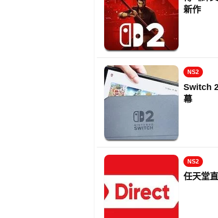
新作
NS2
Switch
幕
NS2
任天堂