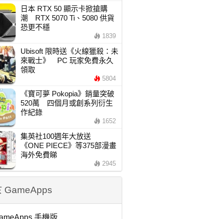
日本 RTX 50 顯示卡掀搶購
潮 RTX 5070 Ti、5080 供貨
恐更不穩
1839
Ubisoft 限時送《火線獵殺：未
來戰士》 PC 玩家免費永久
領取
5804
《寶可夢 Pokopia》銷量突破
520萬 四個月或創系列衍生
作紀錄
1652
集英社100週年大放送
《ONE PIECE》等375部漫畫
海外免費睇
2945
 GameApps
ameApps 手機版