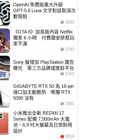
OpenAI 免費版重大升級
GPT-5.6 Luna 文字對話取消次
數限制
1603
《GTA 6》加長版內容 Netflix
獨家 6 小時 付費牆安排惹玩
家不滿
3793
Sony 擬增加 PlayStation 廣告
曝光 第三方品牌或進駐平台
1562
GIGABYTE RTX 50 為 16-pin
接口加主動散熱 唯獨 RTX
5090 沒有
3391
小米推出全新 REDMI 17
Series 配備 7,500mAh 大電
池、6.9 吋大螢幕及日常耐用
設計
8019