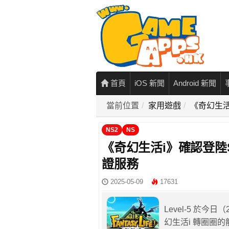
首頁
iOS 新聞
Android 新聞
當前位置
家用遊戲
《奇幻生活i
NS2
NS
《奇幻生活i》確認登陸Sw
證服務
2025-05-09
17631
Level-5 於今
幻生活i 轉圈圈的龍和