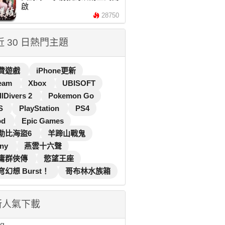
啟
28750
 近 30 日熱門主題
費遊戲
iPhone更新
eam
Xbox
UBISOFT
llDivers 2
Pokemon Go
S
PlayStation
PS4
od
Epic Games
勒比海盜6
羊蹄山戰鬼
ny
燕雲十六聲
庸群俠傳
慾望王座
穹幻想 Burst！
哥布林水族箱
新人氣下載
...