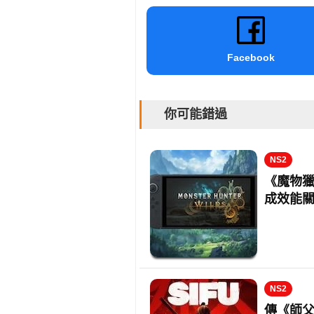
Facebook
你可能錯過
NS2
《魔物獵人
成效能
NS2
傳《師父》