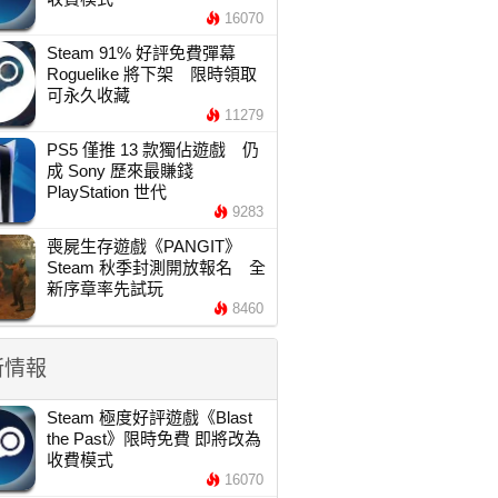
16070
Steam 91% 好評免費彈幕
Roguelike 將下架 限時領取
可永久收藏
11279
PS5 僅推 13 款獨佔遊戲 仍
成 Sony 歷來最賺錢
PlayStation 世代
9283
喪屍生存遊戲《PANGIT》
Steam 秋季封測開放報名 全
新序章率先試玩
8460
新情報
Steam 極度好評遊戲《Blast
the Past》限時免費 即將改為
收費模式
16070