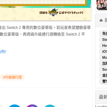
🔥
 Switch 2 專用的數位豪華版。若玩家希望體驗豪華
免
的數位豪華版，再透過升級通行證轉換至 Switch 2 平
St
He
fli/
iO
M
加
So
金
#升級通行證
雙
最
Loading