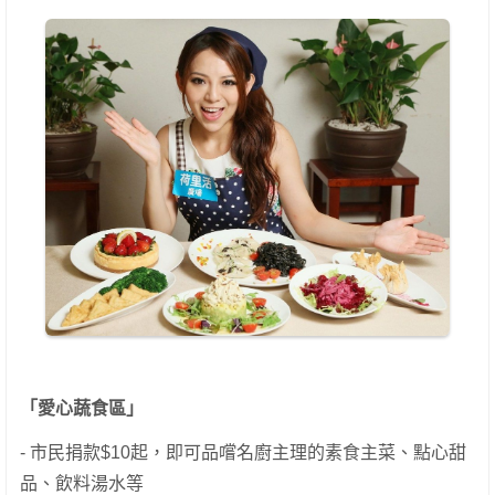
「愛心蔬食區」
- 市民捐款$10起，即可品嚐名廚主理的素食主菜、點心甜
品、飲料湯水等