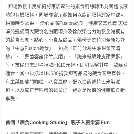
- 即場教授市民如何將家居產生的素食廚餘轉化為固體或液
體的有機肥料，同場亦會示範如何以廚餘肥料於家中都可
耕種時令蔬果。 愛心品嚐Fusion蔬食 健康又富意義 志蓮
淨苑邀請兩大蔬食名廚甄頌英及徐欣榮合力炮製全港獨有
的蔬食套餐、點心、小食及飲品，部份更是特別全新設計
的「中意Fusion蔬食」，包括「鮮竹沙葛牛油果菜苗清
炒」、「野菌雲餡伴竹炭麵」、「脆米紙焗陳皮蘋果酥」
等，市民只需即場捐款HK10元起，即可品嚐其中一款鮮煮
蔬食。當中包括以HK$30捐款即可品嚐的蔬食客飯套餐，
有主菜如龍門咖哩、八寶豆腐，配以白飯或特色米製麵
包，以及真正無味精的蔬菜湯，絕對是超值的健康飲食新
享受。
首個「蔬食Cooking Studio」 親子入廚樂滿 Fun