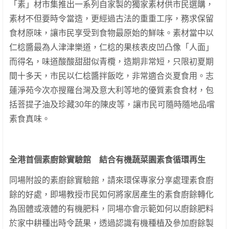
「素」材市集推出一系列自家製的獨家素材供市民選購，
素材不但要時令當造，更經過古法的重重工序，務求保留
食材原味，讓市民享受到食物最原始的鮮味。素材當中以
仁棯醬最為人津津樂道，仁棯的果核表皮凹凸像「人面」
而得名，味道酸酸甜甜似青欖，造期非常短，只限初夏期
間十多天，市民以仁棯醬拌飯吃，非常適合炎夏食用。志
蓮淨苑今次亦搜羅台灣及意大利等地的優質素食食材，包
括菩提子油及珍藏30年的陳皮等，讓市民可隨時隨地品嚐
素食真味。
全港首個素廚餘實驗館 結合有機蔬菜園素食循環再生
同場附設的素廚餘實驗館，請來環保專家分享處理素食廚
餘的好處，即場教授市民如何將家居產生的素食廚餘轉化
為固體或液體的有機肥料，同場亦會示範如何以廚餘肥料
於家中耕種出時令蔬果，透過認識有機種植及參加廚餘製