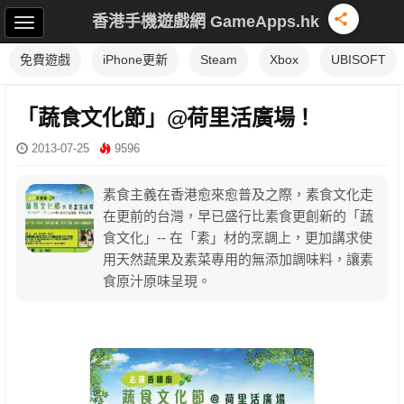
香港手機遊戲網 GameApps.hk
免費遊戲
iPhone更新
Steam
Xbox
UBISOFT
「蔬食文化節」@荷里活廣場！
2013-07-25
9596
素食主義在香港愈來愈普及之際，素食文化走
在更前的台灣，早已盛行比素食更創新的「蔬
食文化」-- 在「素」材的烹調上，更加講求使
用天然蔬果及素菜專用的無添加調味料，讓素
食原汁原味呈現。