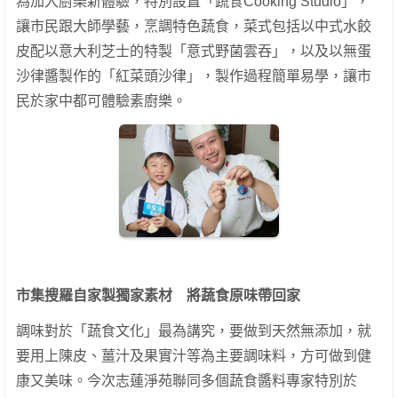
為加入廚樂新體驗，特別設置「蔬食Cooking Studio」，
讓市民跟大師學藝，烹調特色蔬食，菜式包括以中式水餃
皮配以意大利芝士的特製「意式野菌雲吞」，以及以無蛋
沙律醬製作的「紅菜頭沙律」，製作過程簡單易學，讓市
民於家中都可體驗素廚樂。
市集搜羅自家製獨家素材 將蔬食原味帶回家
調味對於「蔬食文化」最為講究，要做到天然無添加，就
要用上陳皮、薑汁及果實汁等為主要調味料，方可做到健
康又美味。今次志蓮淨苑聯同多個蔬食醬料專家特別於