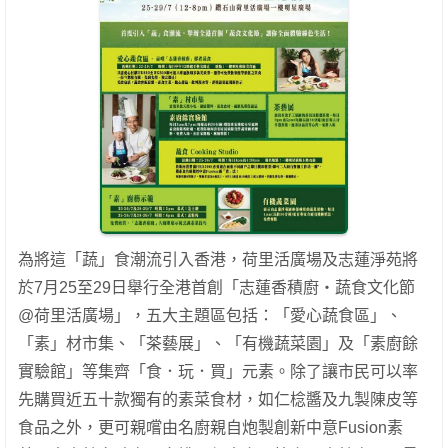
為將這「蔬」食潮流引入香港，荷里活廣場及志蓮淨苑將
於7月25至29日舉行全港首創「志蓮香積廚‧蔬食文化節
@荷里活廣場」，五大主題區包括：「愛心蔬食區」、
「素」材市集、「茶藝展」、「有機蔬菜園」及「素廚餘
實驗館」等集齊「食．玩．買」元素。除了讓市民可以率
先購買近五十款獨有的素菜食材，如仁棯醬及九製陳皮等
食品之外，更可親嚐由名廚親自炮製創新中意Fusion素