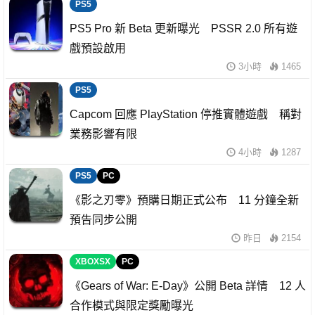
PS5
PS5 Pro 新 Beta 更新曝光 PSSR 2.0 所有遊
戲預設啟用
3小時
1465
PS5
Capcom 回應 PlayStation 停推實體遊戲 稱對
業務影響有限
4小時
1287
PS5
PC
《影之刃零》預購日期正式公布 11 分鐘全新
預告同步公開
昨日
2154
XBOXSX
PC
《Gears of War: E-Day》公開 Beta 詳情 12 人
合作模式與限定獎勵曝光