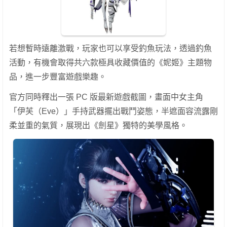
若想暫時遠離激戰，玩家也可以享受釣魚玩法，透過釣魚
活動，有機會取得共六款極具收藏價值的《妮姬》主題物
品，進一步豐富遊戲樂趣。
官方同時釋出一張 PC 版最新遊戲截圖，畫面中女主角
「伊芙（Eve）」手持武器擺出戰鬥姿態，半遮面容流露剛
柔並重的氣質，展現出《劍星》獨特的美學風格。