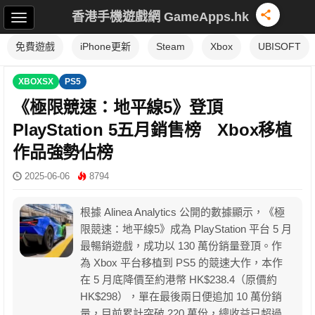
香港手機遊戲網 GameApps.hk
免費遊戲
iPhone更新
Steam
Xbox
UBISOFT
XBOXSX
PS5
《極限競速：地平線5》登頂
PlayStation 5五月銷售榜 Xbox移植
作品強勢佔榜
2025-06-06
8794
根據 Alinea Analytics 公開的數據顯示，《極
限競速：地平線5》成為 PlayStation 平台 5 月
最暢銷遊戲，成功以 130 萬份銷量登頂。作
為 Xbox 平台移植到 PS5 的競速大作，本作
在 5 月底降價至約港幣 HK$238.4（原價約
HK$298），單在最後兩日便追加 10 萬份銷
量，目前累計突破 220 萬份，總收益已超過