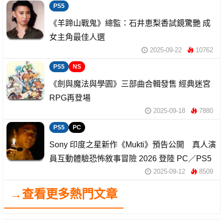
PS5
《羊蹄山戰鬼》總監：石井恵梨香試鏡驚艷 成
女主角最佳人選
2025-09-22
10762
PS5
NS
《劍與魔法與學園》三部曲合輯發售 經典迷宮
RPG再登場
2025-09-18
7880
PS5
PC
Sony 印度之星新作《Mukti》預告公開 真人演
員互動體驗恐怖敘事冒險 2026 登陸 PC／PS5
2025-09-12
8509
→查看更多熱門文章