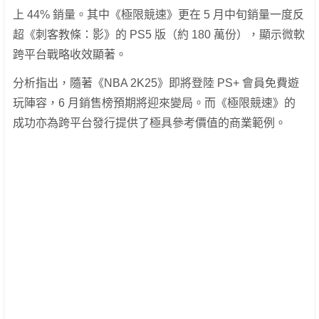
上 44% 銷量。其中《極限競速》更在 5 月中旬銷量一度反
超《刺客教條：影》的 PS5 版（約 180 萬份），顯示微軟
跨平台戰略收效顯著。
分析指出，隨著《NBA 2K25》即將登陸 PS+ 會員免費遊
玩陣容，6 月銷售榜預期將迎來變局。而《極限競速》的
成功亦為跨平台發行提供了極具參考價值的商業範例。