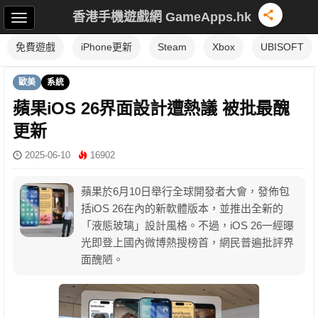
香港手機遊戲網 GameApps.hk
免費遊戲
iPhone更新
Steam
Xbox
UBISOFT
歐美
系統
蘋果iOS 26界面設計遭熱議 被批最醜
更新
2025-06-10
16902
蘋果於6月10日舉行全球開發者大會，發佈包
括iOS 26在內的新軟體版本，並推出全新的
「液態玻璃」設計風格。不過，iOS 26一經曝
光即登上國內微博熱搜榜首，網民普遍批評界
面醜陋。