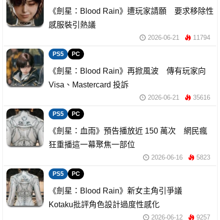
《劍星：Blood Rain》遭玩家請願 要求移除性
感服裝引熱議
2026-06-21
11794
PS5
PC
《劍星：Blood Rain》再掀風波 傳有玩家向
Visa、Mastercard 投訴
2026-06-21
35616
PS5
PC
《劍星：血雨》預告播放近 150 萬次 網民瘋
狂重播這一幕聚焦一部位
2026-06-16
5823
PS5
PC
《劍星：Blood Rain》新女主角引爭議
Kotaku批評角色設計過度性感化
2026-06-12
9257