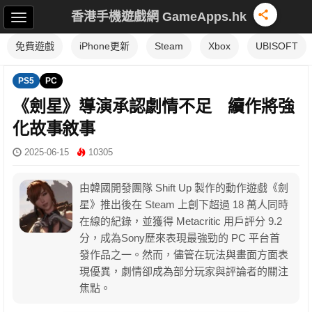
香港手機遊戲網 GameApps.hk
免費遊戲
iPhone更新
Steam
Xbox
UBISOFT
PS5
PC
《劍星》導演承認劇情不足 續作將強
化故事敘事
2025-06-15
10305
由韓國開發團隊 Shift Up 製作的動作遊戲《劍
星》推出後在 Steam 上創下超過 18 萬人同時
在線的紀錄，並獲得 Metacritic 用戶評分 9.2
分，成為Sony歷來表現最強勁的 PC 平台首
發作品之一。然而，儘管在玩法與畫面方面表
現優異，劇情卻成為部分玩家與評論者的關注
焦點。