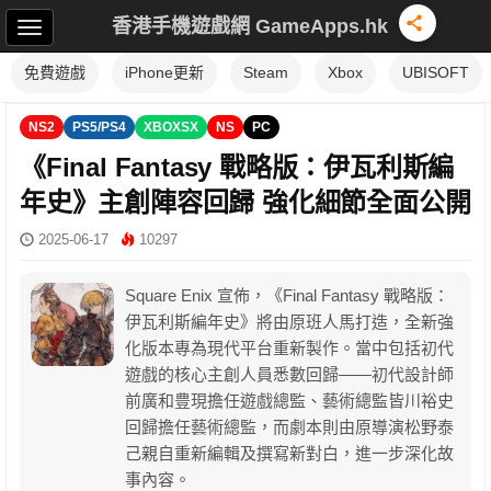
香港手機遊戲網 GameApps.hk
免費遊戲
iPhone更新
Steam
Xbox
UBISOFT
NS2
PS5/PS4
XBOXSX
NS
PC
《Final Fantasy 戰略版：伊瓦利斯編
年史》主創陣容回歸 強化細節全面公開
2025-06-17
10297
Square Enix 宣佈，《Final Fantasy 戰略版：
伊瓦利斯編年史》將由原班人馬打造，全新強
化版本專為現代平台重新製作。當中包括初代
遊戲的核心主創人員悉數回歸——初代設計師
前廣和豊現擔任遊戲總監、藝術總監皆川裕史
回歸擔任藝術總監，而劇本則由原導演松野泰
己親自重新編輯及撰寫新對白，進一步深化故
事內容。