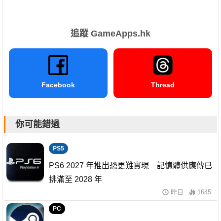
追蹤 GameApps.hk
Facebook
Thread
你可能錯過
PS5
PS6 2027 年推出恐更難實現 記憶體供應傳已
排滿至 2028 年
昨日
1645
PC