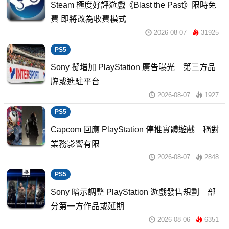
Steam 極度好評遊戲《Blast the Past》限時免
費 即將改為收費模式
2026-08-07
31925
PS5
Sony 擬增加 PlayStation 廣告曝光 第三方品
牌或進駐平台
2026-08-07
1927
PS5
Capcom 回應 PlayStation 停推實體遊戲 稱對
業務影響有限
2026-08-07
2848
PS5
Sony 暗示調整 PlayStation 遊戲發售規劃 部
分第一方作品或延期
2026-08-06
6351