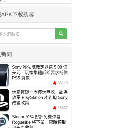
APK下載搜尋
氣新聞
Sony 獲法院裁定退還 5.08 億
美元 玩家集體訴訟要求補償
PS5 買家
33119
玩家質疑一周停玩無效 認為
放棄 PlayStation 才能迫 Sony
改變政策
18667
Steam 91% 好評免費彈幕
Roguelike 將下架 限時領取
可永久收藏