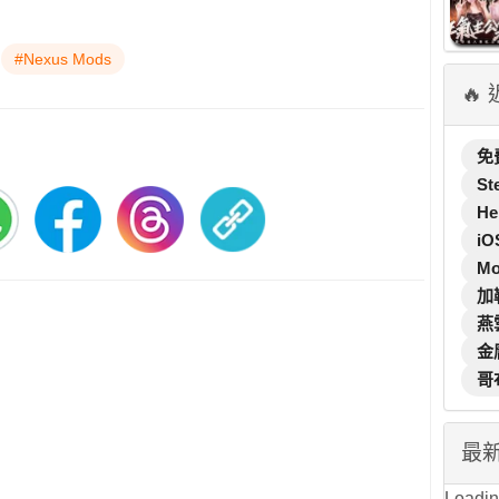
#Nexus Mods
🔥
免
St
He
iO
M
加
燕
金
哥
最
Loading