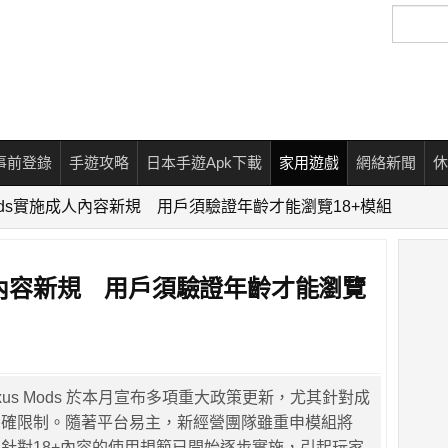
搜
尋
事前登錄
手遊攻略
日本手遊Apk下載
家用遊戲
網絡新聞
休
 Mods實施成人內容新規 用戶須驗證年齡才能瀏覽18+模組
成人內容新規 用戶須驗證年齡才能瀏覽
xus Mods 於本月宣布多項重大政策更新，尤其針對成
明確限制。隨著平台易主，新經營團隊雖重申模組將
針對18+內容的使用規範已開始逐步實施，引起玩家