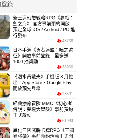
前登錄
新王道幻想戰略RPG《夢戰：
劍之海》 官方事前預約開啟
預定全球 iOS / Android / PC 進
行發布
43736
日本手遊《勇者連盟：曉之遠
征》開放事前登錄 最多送
1000 抽獎勵
38966
《潛水員戴夫》手機版 8 月推
出 App Store、Google Play
開放預先登錄
23591
經典療癒冒險 MMO《初心者
傳說：夢境大冒險》事前預約
正式啟動
61993
異化三國武將卡牌RPG《三國
異將錄》事前預約活動正式開