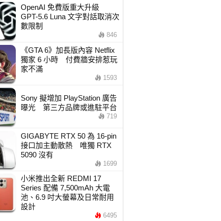
OpenAI 免費版重大升級
GPT-5.6 Luna 文字對話取消次
數限制
846
《GTA 6》加長版內容 Netflix
獨家 6 小時 付費牆安排惹玩
家不滿
1593
Sony 擬增加 PlayStation 廣告
曝光 第三方品牌或進駐平台
719
GIGABYTE RTX 50 為 16-pin
接口加主動散熱 唯獨 RTX
5090 沒有
1699
小米推出全新 REDMI 17
Series 配備 7,500mAh 大電
池、6.9 吋大螢幕及日常耐用
設計
6495