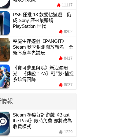
11117
PS5 僅推 13 款獨佔遊戲 仍
成 Sony 歷來最賺錢
PlayStation 世代
9202
喪屍生存遊戲《PANGIT》
Steam 秋季封測開放報名 全
新序章率先試玩
8417
《寶可夢風與浪》新洩漏曝
光 《傳說：ZA》戰鬥外捕捉
系統傳回歸
8037
新情報
Steam 極度好評遊戲《Blast
the Past》限時免費 即將改為
收費模式
1229