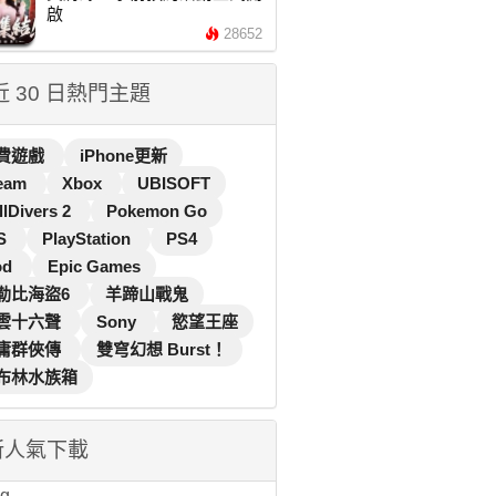
啟
28652
 近 30 日熱門主題
費遊戲
iPhone更新
eam
Xbox
UBISOFT
llDivers 2
Pokemon Go
S
PlayStation
PS4
od
Epic Games
勒比海盜6
羊蹄山戰鬼
雲十六聲
Sony
慾望王座
庸群俠傳
雙穹幻想 Burst！
布林水族箱
新人氣下載
...