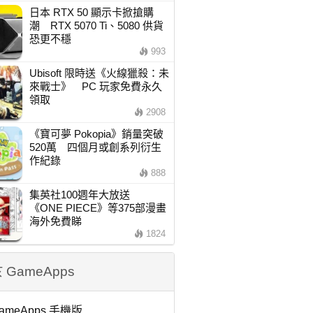
日本 RTX 50 顯示卡掀搶購
潮 RTX 5070 Ti、5080 供貨
恐更不穩
993
Ubisoft 限時送《火線獵殺：未
來戰士》 PC 玩家免費永久
領取
2908
《寶可夢 Pokopia》銷量突破
520萬 四個月或創系列衍生
作紀錄
888
集英社100週年大放送
《ONE PIECE》等375部漫畫
海外免費睇
1824
 GameApps
ameApps 手機版