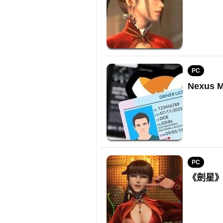
PC
Nexus
PC
《劍星》