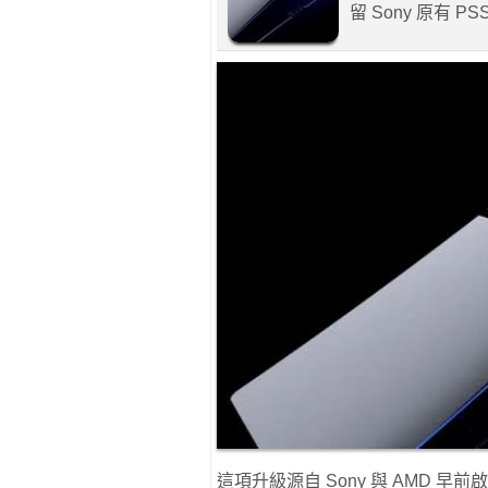
留 Sony 原有
這項升級源自 Sony 與 AMD 早前啟