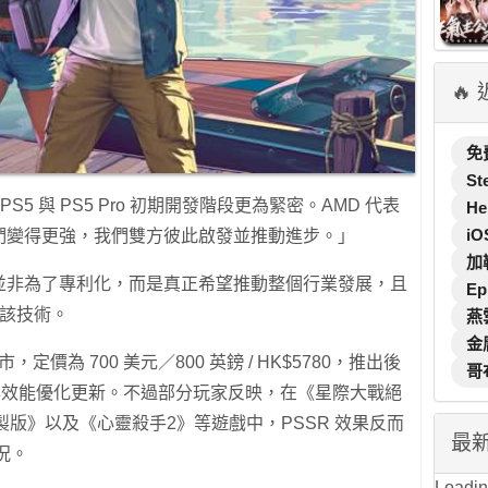
🔥
免
St
PS5 與 PS5 Pro 初期開發階段更為緊密。AMD 代表
He
iO
k 讓我們變得更強，我們雙方彼此啟發並推動進步。」
加
開發並非為了專利化，而是真正希望推動整個行業發展，且
Ep
供該技術。
燕
金
 日上市，定價為 700 美元／800 英鎊 / HK$5780，推出後
哥
強與效能優化更新。不過部分玩家反映，在《星際大戰絕
 2：重製版》以及《心靈殺手2》等遊戲中，PSSR 效果反而
最
況。
Loading