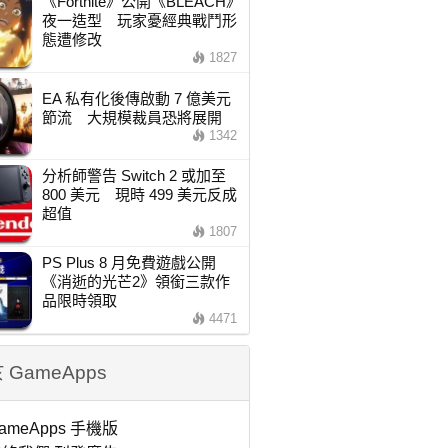
《Fortnite》公開《BLEACH》
夜一造型 玩家憂經典戰鬥形
態遭修改
1827
EA 私有化後傳啟動 7 億美元
節流 大規模裁員恐將展開
1342
分析師警告 Switch 2 或加至
800 美元 現時 499 美元反成
超值
1807
PS Plus 8 月免費遊戲公開
《消逝的光芒2》領銜三款作
品限時領取
4471
 GameApps
ameApps 手機版