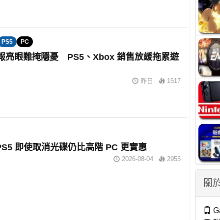
PS5
PC
財報亮眼難掩隱憂 PS5、Xbox 銷售放緩拖累遊
昨日
1517
：PS5 即使取消光碟仍比高階 PC 更實惠
2026-08-04
2955
關於
G