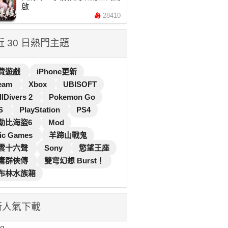
啟
28410
 近 30 日熱門主題
費遊戲
iPhone更新
eam
Xbox
UBISOFT
llDivers 2
Pokemon Go
S
PlayStation
PS4
勒比海盜6
Mod
ic Games
羊蹄山戰鬼
雲十六聲
Sony
慾望王座
庸群俠傳
雙穹幻想 Burst！
布林水族箱
新人氣下載
...