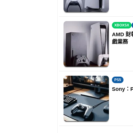
XBOXSX
AMD 
戲業務
PS5
Sony