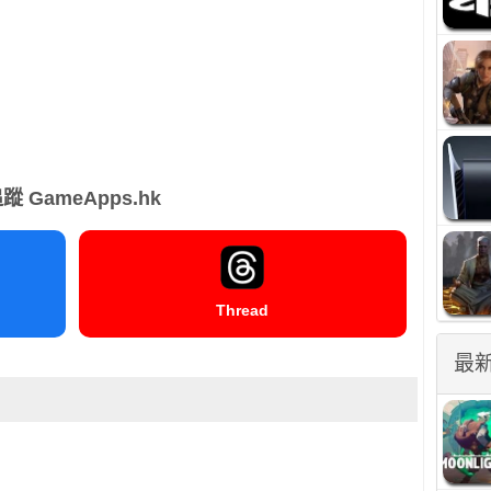
蹤 GameApps.hk
Thread
最