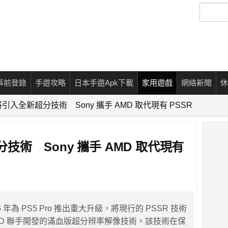
搜
尋
事前登錄
手遊攻略
日本手遊Apk下載
家用遊戲
網絡新聞
休
o 將引入全新超分技術 Sony 攜手 AMD 取代現有 PSSR
超分技術 Sony 攜手 AMD 取代現有
26 年為 PS5 Pro 推出重大升級，將現行的 PSSR 技術
MD 聯手開發的滿血版超分辨率解像技術。該技術在保