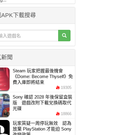
APK下載搜尋
氣新聞
Steam 玩家把握最後機會
《Dome: Become Thyself》免
費入庫即將結束
19305
Sony 確認 2028 年後保留盒裝
版 遊戲改附下載兌換碼取代
光碟
18866
玩家質疑一周停玩無效 認為
放棄 PlayStation 才能迫 Sony
改變政策