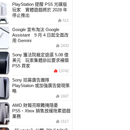
PlayStation 提醒 PS5 光碟版
玩家 實體遊戲將於 2028 年
停止推出
511
Google 宣布淘汰 Google
Assistant 9 月 4 日起全面改
用 Gemini
2433
Sony 獲法院裁定退還 5.08 億
美元 玩家集體訴訟要求補償
PS5 買家
13742
Sony 招募廣告團隊
PlayStation 或加強廣告變現策
略
1607
AMD 財報亮眼難掩隱憂
PS5、Xbox 銷售放緩拖累遊戲
業務
1517