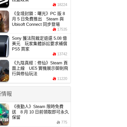
18224
《全境封鎖：曙光》PC 版 8
月 5 日免費推出 Steam 與
Ubisoft Connect 同步登場
17535
Sony 獲法院裁定退還 5.08 億
美元 玩家集體訴訟要求補償
PS5 買家
13742
《九陰真經：修仙》Steam 頁
面上線 UE5 實機展示御劍飛
行與修仙玩法
11220
新情報
《夜勤人》Steam 限時免費
送 8 月 10 日前領取即可永久
保留
775