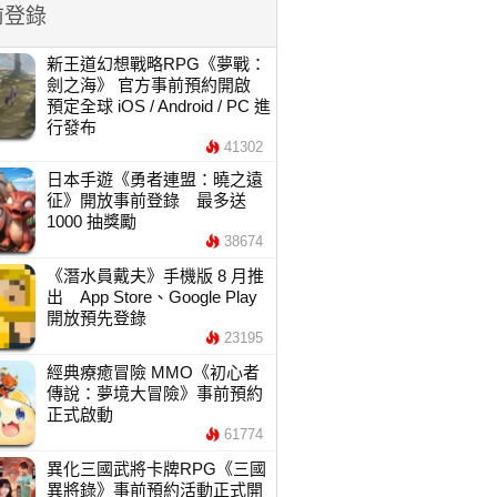
前登錄
新王道幻想戰略RPG《夢戰：
劍之海》 官方事前預約開啟
預定全球 iOS / Android / PC 進
行發布
41302
日本手遊《勇者連盟：曉之遠
征》開放事前登錄 最多送
1000 抽獎勵
38674
《潛水員戴夫》手機版 8 月推
出 App Store、Google Play
開放預先登錄
23195
經典療癒冒險 MMO《初心者
傳說：夢境大冒險》事前預約
正式啟動
61774
異化三國武將卡牌RPG《三國
異將錄》事前預約活動正式開