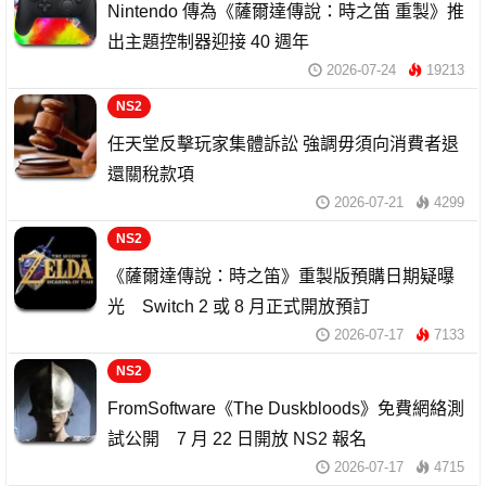
Nintendo 傳為《薩爾達傳說：時之笛 重製》推
出主題控制器迎接 40 週年
2026-07-24
19213
NS2
任天堂反擊玩家集體訴訟 強調毋須向消費者退
還關稅款項
2026-07-21
4299
NS2
《薩爾達傳說：時之笛》重製版預購日期疑曝
光 Switch 2 或 8 月正式開放預訂
2026-07-17
7133
NS2
FromSoftware《The Duskbloods》免費網絡測
試公開 7 月 22 日開放 NS2 報名
2026-07-17
4715