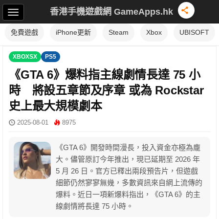
香港手機遊戲網 GameApps.hk
免費遊戲
iPhone更新
Steam
Xbox
UBISOFT
XBOXSX
PS5
《GTA 6》爆料指主線劇情長達 75 小
時 將設五章節及序章 或為 Rockstar
史上最大規模劇本
2025-08-01
8975
《GTA 6》開發時間漫長，投入資金亦極為龐
大。儘管原訂今年推出，現已延期至 2026 年
5 月 26 日。官方已釋出兩段預告片，但遊戲
細節仍然寥寥無幾，多數資訊來自網上流傳的
爆料。近日一項新爆料指出，《GTA 6》的主
線劇情將長達 75 小時。