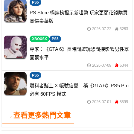
PS5
PS Store 暢銷榜揭示新趨勢 玩家更願花錢購買
高價豪華版
2026-07-22
3283
XBOXSX
PS5
專家：《GTA 6》長時間遊玩恐間接影響男性睪
固酮水平
2026-07-09
6344
PS5
爆料者賭上 X 帳號信譽 稱《GTA 6》PS5 Pro
必有 60FPS 模式
2026-07-01
5599
→查看更多熱門文章