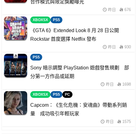
合作模式與限定獎勵曝光
昨日
676
XBOXSX
PS5
《GTA 6》Extended Look 8 月 28 日公開
Rockstar 首度選擇 Netflix 發布
昨日
930
PS5
Sony 暗示調整 PlayStation 遊戲發售規劃 部
分第一方作品或延期
昨日
1698
XBOXSX
PS5
PC
Capcom：《生化危機：安魂曲》帶動系列銷
量 成功吸引年輕玩家
昨日
1575