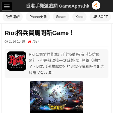
香港手機遊戲網 GameApps.hk
免費遊戲
iPhone更新
Steam
Xbox
UBISOFT
Riot招兵買馬開新Game！
2014-10-19
7627
Riot公司雖然能拿出手的遊戲只有《英雄聯
盟》，但是就憑這一款遊戲也足夠養活他們
了，因為《英雄聯盟》的火爆程度和吸金能力
絲毫沒有衰減。