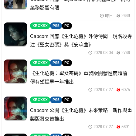
業務影響有限
昨日
2649
XBOXSX
PS5
PC
Capcom 回應《生化危機》外傳傳聞 現階段專
注《聖女密碼》與《安魂曲》
2026-08-04
2746
XBOXSX
PS5
PC
《生化危機：聖女密碼》重製版開發進度超前
傳有望提早一年推出
2026-07-27
6075
XBOXSX
PS5
PC
Capcom 公開《生化危機》未來策略 新作與重
製版將交替推出
2026-07-27
5691