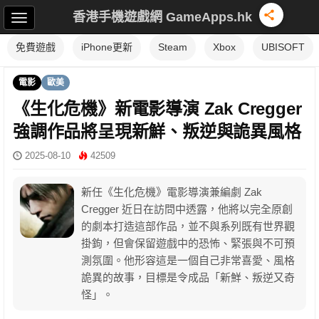
香港手機遊戲網 GameApps.hk
免費遊戲
iPhone更新
Steam
Xbox
UBISOFT
電影
歐美
《生化危機》新電影導演 Zak Cregger
強調作品將呈現新鮮、叛逆與詭異風格
2025-08-10
42509
新任《生化危機》電影導演兼編劇 Zak
Cregger 近日在訪問中透露，他將以完全原創
的劇本打造這部作品，並不與系列既有世界觀
掛鉤，但會保留遊戲中的恐怖、緊張與不可預
測氛圍。他形容這是一個自己非常喜愛、風格
詭異的故事，目標是令成品「新鮮、叛逆又奇
怪」。