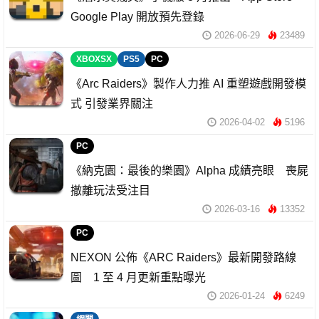
Google Play 開放預先登錄
2026-06-29
23489
XBOXSX
PS5
PC
《Arc Raiders》製作人力推 AI 重塑遊戲開發模
式 引發業界關注
2026-04-02
5196
PC
《納克園：最後的樂園》Alpha 成績亮眼 喪屍
撤離玩法受注目
2026-03-16
13352
PC
NEXON 公佈《ARC Raiders》最新開發路線
圖 1 至 4 月更新重點曝光
2026-01-24
6249