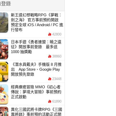
前登錄
新王道幻想戰略RPG《夢戰：
劍之海》 官方事前預約開啟
預定全球 iOS / Android / PC 進
行發布
42800
日本手遊《勇者連盟：曉之遠
征》開放事前登錄 最多送
1000 抽獎勵
38860
《潛水員戴夫》手機版 8 月推
出 App Store、Google Play
開放預先登錄
23448
經典療癒冒險 MMO《初心者
傳說：夢境大冒險》事前預約
正式啟動
61890
異化三國武將卡牌RPG《三國
異將錄》事前預約活動正式開