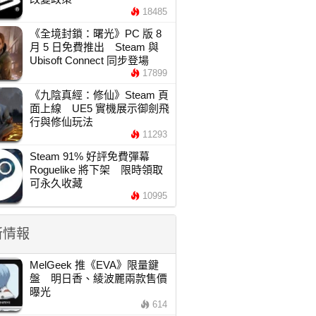
18485
《全境封鎖：曙光》PC 版 8
月 5 日免費推出 Steam 與
Ubisoft Connect 同步登場
17899
《九陰真經：修仙》Steam 頁
面上線 UE5 實機展示御劍飛
行與修仙玩法
11293
Steam 91% 好評免費彈幕
Roguelike 將下架 限時領取
可永久收藏
10995
新情報
MelGeek 推《EVA》限量鍵
盤 明日香、綾波麗兩款售價
曝光
614