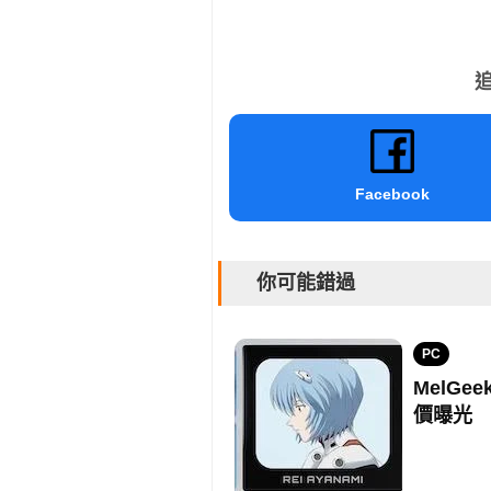
追
Facebook
你可能錯過
PC
MelG
價曝光