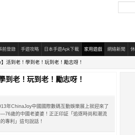
搜
尋
事前登錄
手遊攻略
日本手遊Apk下載
家用遊戲
網絡新聞
休
ajoy】活到老！學到老！玩到老！勵志呀！
老！學到老！玩到老！勵志呀！
13年ChinaJoy中國國際數碼互動娛樂展上就迎來了
—76歲的中國老婆婆！正正印証「追逐時尚和潮流
人的專利」這句說話！