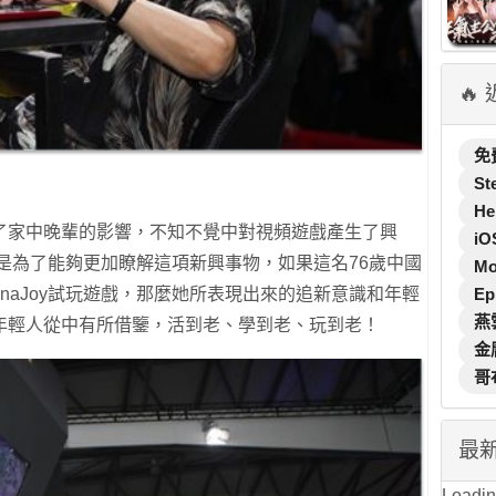
🔥
免
St
He
了家中晚輩的影響，不知不覺中對視頻遊戲產生了興
iO
的就是為了能夠更加瞭解這項新興事物，如果這名76歲中國
M
Ep
naJoy試玩遊戲，那麼她所表現出來的追新意識和年輕
燕
年輕人從中有所借鑒，活到老、學到老、玩到老！
金
哥
最
Loading