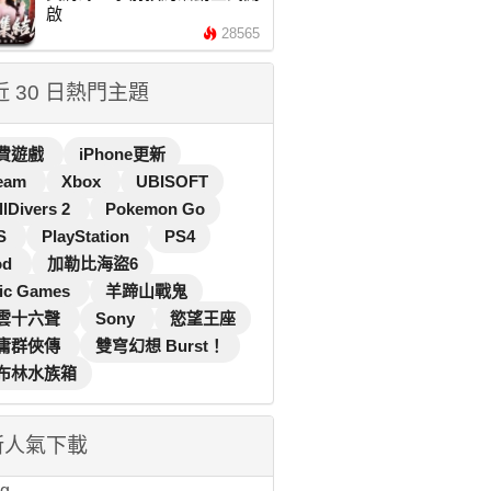
啟
28565
 近 30 日熱門主題
費遊戲
iPhone更新
eam
Xbox
UBISOFT
llDivers 2
Pokemon Go
S
PlayStation
PS4
od
加勒比海盜6
ic Games
羊蹄山戰鬼
雲十六聲
Sony
慾望王座
庸群俠傳
雙穹幻想 Burst！
布林水族箱
新人氣下載
...