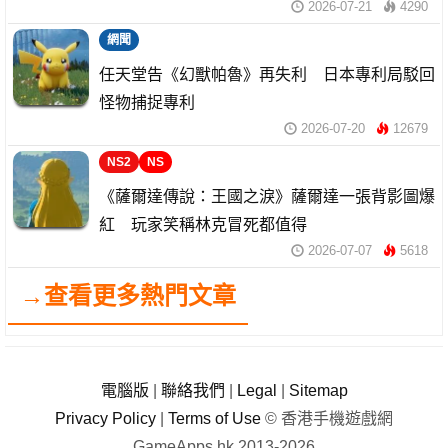
2026-07-21
4290
網聞
任天堂告《幻獸帕魯》再失利 日本專利局駁回
怪物捕捉專利
2026-07-20
12679
NS2
NS
《薩爾達傳說：王國之淚》薩爾達一張背影圖爆
紅 玩家笑稱林克冒死都值得
2026-07-07
5618
→查看更多熱門文章
電腦版
|
聯絡我們
|
Legal
|
Sitemap
Privacy Policy
|
Terms of Use
© 香港手機遊戲網
GameApps.hk 2013-2026