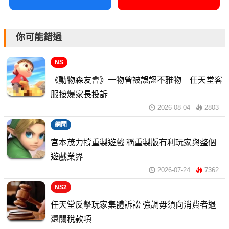
你可能錯過
NS
《動物森友會》一物曾被誤認不雅物 任天堂客
服接爆家長投訴
2026-08-04
2803
網聞
宮本茂力撐重製遊戲 稱重製版有利玩家與整個
遊戲業界
2026-07-24
7362
NS2
任天堂反擊玩家集體訴訟 強調毋須向消費者退
還關稅款項