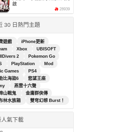
啟
28939
 近 30 日熱門主題
費遊戲
iPhone更新
eam
Xbox
UBISOFT
llDivers 2
Pokemon Go
S
PlayStation
Mod
ic Games
PS4
勒比海盜6
慾望王座
ny
燕雲十六聲
蹄山戰鬼
金庸群俠傳
布林水族箱
雙穹幻想 Burst！
新人氣下載
...