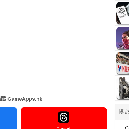
蹤 GameApps.hk
關於
G
Thread