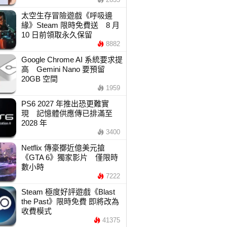
太空生存冒險遊戲《呼吸邊
緣》Steam 限時免費送 8 月
10 日前領取永久保留
8882
Google Chrome AI 系統要求提
高 Gemini Nano 要預留
20GB 空間
1959
PS6 2027 年推出恐更難實
現 記憶體供應傳已排滿至
2028 年
3400
Netflix 傳豪擲近億美元搶
《GTA 6》獨家影片 僅限時
數小時
7222
Steam 極度好評遊戲《Blast
the Past》限時免費 即將改為
收費模式
41375