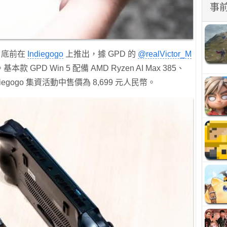
事
月底前在
Indiegogo
上推出，據 GPD 的
@realVictor_M
PD Win 5 配備 AMD Ryzen AI Max 385、
ndiegogo 集資活動中售價為 8,699 元人民幣。