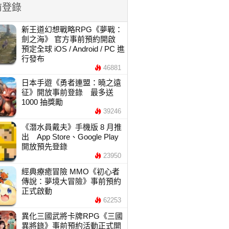
前登錄
新王道幻想戰略RPG《夢戰：
劍之海》 官方事前預約開啟
預定全球 iOS / Android / PC 進
行發布
46881
日本手遊《勇者連盟：曉之遠
征》開放事前登錄 最多送
1000 抽獎勵
39246
《潛水員戴夫》手機版 8 月推
出 App Store、Google Play
開放預先登錄
23950
經典療癒冒險 MMO《初心者
傳說：夢境大冒險》事前預約
正式啟動
62253
異化三國武將卡牌RPG《三國
異將錄》事前預約活動正式開