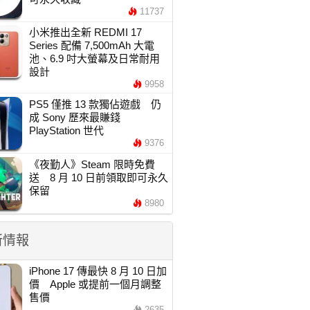
11737
小米推出全新 REDMI 17
Series 配備 7,500mAh 大電
池、6.9 吋大螢幕及日常耐用
設計
9958
PS5 僅推 13 款獨佔遊戲 仍
成 Sony 歷來最賺錢
PlayStation 世代
9376
《夜勤人》Steam 限時免費
送 8 月 10 日前領取即可永久
保留
8980
新情報
iPhone 17 傳最快 8 月 10 日加
價 Apple 或提前一個月調整
售價
2635