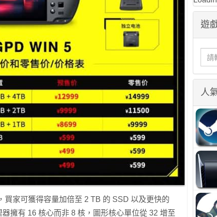
遊戲
人
，買家可獲得容量加倍至 2 TB 的 SSD 以及更快的
該處理器擁有 16 核心而非 8 核，圖形核心單位從 32 增至