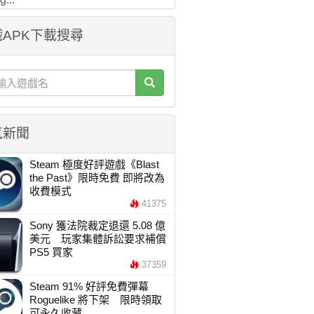
APK下載搜尋
氣新聞
Steam 極度好評遊戲《Blast
the Past》限時免費 即將改為
收費模式
41375
Sony 獲法院裁定退還 5.08 億
美元 玩家集體訴訟要求補償
PS5 買家
37359
Steam 91% 好評免費彈幕
Roguelike 將下架 限時領取
可永久收藏