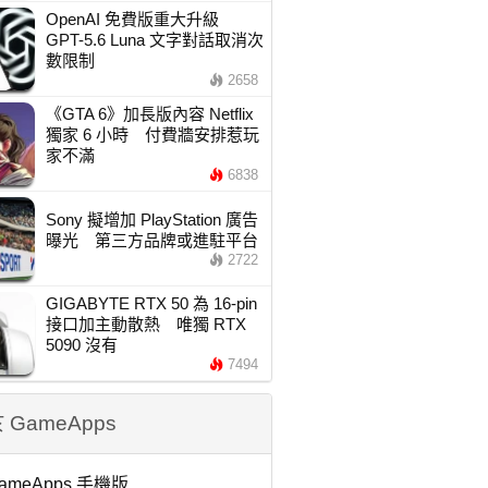
OpenAI 免費版重大升級
GPT-5.6 Luna 文字對話取消次
數限制
2658
《GTA 6》加長版內容 Netflix
獨家 6 小時 付費牆安排惹玩
家不滿
6838
Sony 擬增加 PlayStation 廣告
曝光 第三方品牌或進駐平台
2722
GIGABYTE RTX 50 為 16-pin
接口加主動散熱 唯獨 RTX
5090 沒有
7494
 GameApps
ameApps 手機版