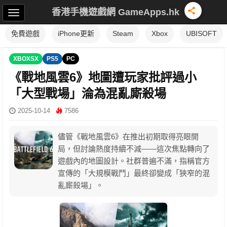
香港手機遊戲網 GameApps.hk
免費遊戲
iPhone更新
Steam
Xbox
UBISOFT
XBOXSX
PS5
PC
《戰地風雲6》地圖遭玩家批評過小
「大型戰場」淪為混亂廝殺場
2025-10-14
7586
儘管《戰地風雲6》在推出初期取得亮眼開
局，但討論熱度持續不減——這次焦點轉向了
遊戲內的地圖設計。社群普遍不滿，指稱官方
宣傳的「大規模戰鬥」最終卻變成「狹窄的混
亂廝殺場」。