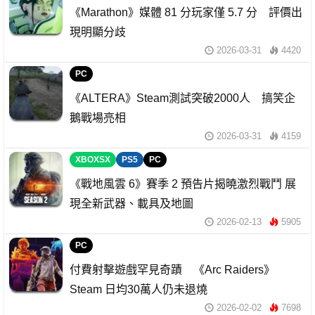
《Marathon》媒體 81 分玩家僅 5.7 分 評價出
現明顯分歧
2026-03-31
4420
PC
《ALTERA》Steam測試突破2000人 搞笑企
鵝戰場亮相
2026-03-31
4159
XBOXSX
PS5
PC
《戰地風雲 6》賽季 2 預告片揭曉激烈戰鬥 展
現全新武器、載具及地圖
2026-02-13
5905
PC
付費射擊遊戲罕見奇蹟 《Arc Raiders》
Steam 日均30萬人仍未退燒
2026-02-02
7698